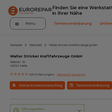
Finden Sie eine Werkstat
in Ihrer Nähe
Menu
Terminvereinbarung
Onlin
Startseite
Werkstatt
Walter stricker kraftfahrzeuge gmbh
Walter Stricker Kraftfahrzeuge GmbH
Weststr. 16
49324 Melle
Die Marke
Werkstatt bewerten
0/5 (0 Meinungen)
Leistungen
Online-Kostenvoranschlag
Terminvereinbarung
Angebote
Neuigkeiten
Unser Sortiment EUROREPAR
Öffnungszeiten