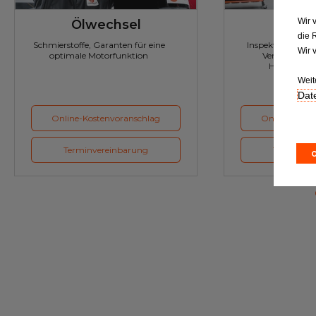
Wir 
Ölwechsel
Inspe
die 
Schmierstoffe, Garanten für eine
Inspektion und Austausch von
Wir 
optimale Motorfunktion
Verschleißte
Herstellerv
Weit
Date
Online-Kostenvoranschlag
Online-Koste
Terminvereinbarung
Terminver