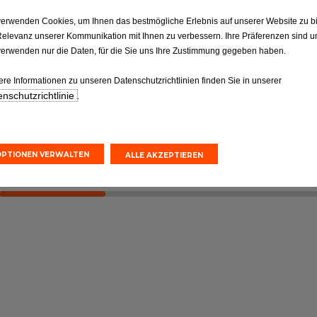
verwenden Cookies, um Ihnen das bestmögliche Erlebnis auf unserer Website zu b
ktion
Reifen
Relevanz unserer Kommunikation mit Ihnen zu verbessern. Ihre Präferenzen sind un
Reifen: Die entscheidende
verwenden nur die Daten, für die Sie uns Ihre Zustimmung gegeben haben.
ilen gemäß
Verbindung, die nicht
orgaben.
vernachlässigt werden sollte
ere Informationen zu unseren Datenschutzrichtlinien finden Sie in unserer
nschutzrichtlinie
.
nvoranschlag
Online-Kostenvoranschlag
einbarung
Terminvereinbarung
OPTIONEN VERWALTEN
ALLE AKZEPTIEREN