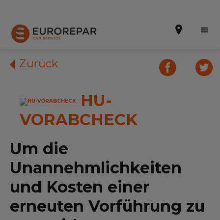
Zurück
HU-
Terminvereinbarung
VORABCHECK
Online-Kostenvoranschlag
Die Marke
Um die
Leistungen
Unannehmlichkeiten
und Kosten einer
Angebote
erneuten Vorführung zu
Neuigkeiten