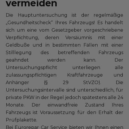
vermeiden
Unser Sortiment EUROREPAR
Kundenservice
Die Hauptuntersuchung ist der regelmäßige
„Gesundheitscheck“ Ihres Fahrzeugs! Es handelt
sich um eine vom Gesetzgeber vorgeschriebene
Alle Werkstätten
Verpflichtung, deren Versäumnis mit einer
Dem Netz beitreten
Geldbuße und in bestimmten Fällen mit einer
Stilllegung des betreffenden Fahrzeugs
geahndet werden kann. Der
Untersuchungspflicht unterliegen alle
zulassungspflichtigen Kraftfahrzeuge und
Anhänger (§ 29 StVZO). Die
Untersuchungsintervalle sind unterschiedlich, für
private PKW in der Regel jedoch spätestens alle 24
Monate. Der einwandfreie Zustand Ihres
Fahrzeugs ist Voraussetzung für den Erhalt der
Prüfplakette.
Bei Eurorepar Car Service bieten wir Ihnen einen