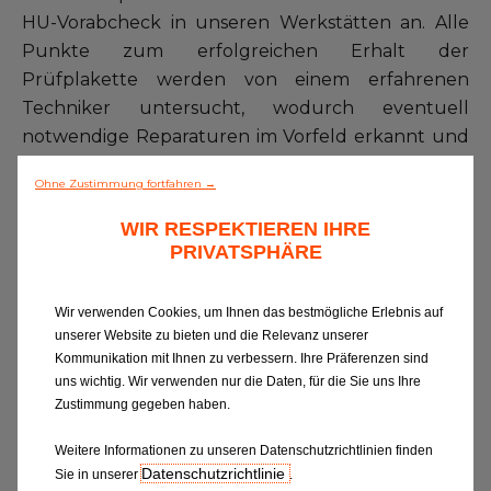
HU-Vorabcheck in unseren Werkstätten an. Alle
Punkte zum erfolgreichen Erhalt der
Prüfplakette werden von einem erfahrenen
Techniker untersucht, wodurch eventuell
notwendige Reparaturen im Vorfeld erkannt und
beseitigt werden können, um spätere
Ohne Zustimmung fortfahren →
Unannehmlichkeiten und zusätzliche Kosten
vermieden werden können. Selbstverständlich
WIR RESPEKTIEREN IHRE
stehen wir Ihnen zur Verfügung, um die eventuell
PRIVATSPHÄRE
notwendige Reparaturen schnell auszuführen.
Wir verwenden Cookies, um Ihnen das bestmögliche Erlebnis auf
unserer Website zu bieten und die Relevanz unserer
Kommunikation mit Ihnen zu verbessern. Ihre Präferenzen sind
uns wichtig. Wir verwenden nur die Daten, für die Sie uns Ihre
Expertenratgeber
Zustimmung gegeben haben.
Weitere Informationen zu unseren Datenschutzrichtlinien finden
Datenschutzrichtlinie
Sie in unserer
.