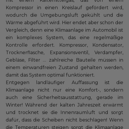
mit einem Kältemittelgas, das von einem
Unser Sortiment EUROREPAR
Kompressor in einen Kreislauf gefördert wird,
Kundenservice
wodurch die Umgebungsluft gekühlt und die
Wärme abgeführt wird. Hier endet aber schon der
Vergleich, denn eine Klimaanlage im Automobil ist
Alle Werkstätten
ein komplexes System, das eine regelmäßige
Dem Netz beitreten
Kontrolle erfordert. Kompressor, Kondensator,
Trocknerflasche, Expansionsventil, Verdampfer,
Gebläse, Filter … zahlreiche Bauteile müssen in
einem einwandfreien Zustand gehalten werden,
damit das System optimal funktioniert.
Entgegen landläufiger Auffassung ist die
Klimaanlage nicht nur eine Komfort-, sondern
auch eine Sicherheitsausstattung, gerade im
Winter! Während der kalten Jahreszeit erwärmt
und trocknet sie die Innenraumluft und sorgt
dafür, dass die Scheiben nicht beschlagen! Wenn
die Temperaturen steigen sorgt die Klimaanlage