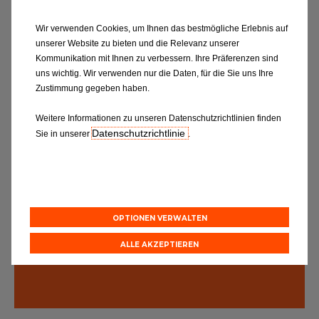
Wir verwenden Cookies, um Ihnen das bestmögliche Erlebnis auf
unserer Website zu bieten und die Relevanz unserer
Kommunikation mit Ihnen zu verbessern. Ihre Präferenzen sind
uns wichtig. Wir verwenden nur die Daten, für die Sie uns Ihre
Expertenratgeber
Zustimmung gegeben haben.
Weitere Informationen zu unseren Datenschutzrichtlinien finden
Datenschutzrichtlinie
Sie in unserer
.
er
Der Innenraumfilter fängt von
Als we
imaanlage
außen kommende Staubpartikel,
Klimaan
 diese
Pollen und Verunreinigungen auf.
Trockn
e zwei
Denken Sie daran, ihn mindestens
Verunr
laufen, im
einmal im Jahr wechseln zu lassen.
der In
OPTIONEN VERWALTEN
.
Feuchti
mindest
ALLE AKZEPTIEREN
ausget