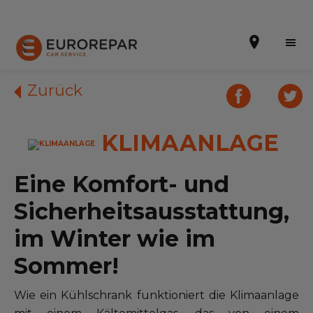
Zurück
KLIMAANLAGE
Terminvereinbarung
Online-Kostenvoranschlag
Eine Komfort- und
Die Marke
Sicherheitsausstattung,
Leistungen
im Winter wie im
Sommer!
Angebote
Neuigkeiten
Wie ein Kühlschrank funktioniert die Klimaanlage