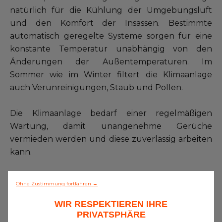
natürlich für die Kühlung der Umgebungsluft
und den Komfort der Insassen. Bestimmte
automatisch geregelte Systeme sorgen für eine
konstante Temperatur unabhängig von den
Änderungen der Außentemperaturen. Im
Sommer wie im Winter filtert die Klimaanlage
auch Verunreinigungen, Staub und Pollen.
Die Klimaanlage bedarf einer regelmäßigen
Wartung, damit unangenehme Gerüche
vermieden werden und diese zuverlässig arbeiten
kann.
Lassen Sie den Zustand Ihrer Klimaanlage
Ohne Zustimmung fortfahren →
mindestens einmal jährlich bei Ihrem Eurorepar
Car Service zu einem guten Preis-Leistungs-
WIR RESPEKTIEREN IHRE
PRIVATSPHÄRE
Verhältnis bewerten.