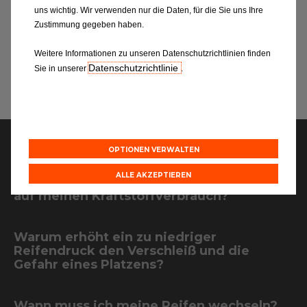
 empfohlenen
aus und verhindert eine zu starke
Le
uns wichtig. Wir verwenden nur die Daten, für die Sie uns Ihre
Verformung der Flanken und der
Ve
Zustimmung gegeben haben.
Lauffläche.
Weitere Informationen zu unseren Datenschutzrichtlinien finden
Datenschutzrichtlinie
Sie in unserer
.
Ihre Fragen
OPTIONEN VERWALTEN
ALLE AKZEPTIEREN
Hat der Zustand meiner Reifen Einfluss
auf meinen Kraftstoffverbrauch?
Warum erhöht ein zu niedriger
Reifendruck den Verschleiß und die
Gefahr eines Platzens?
Wann muss ich meine Reifen wechseln?