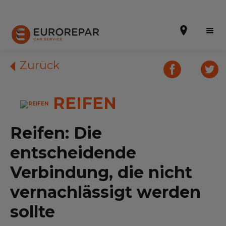
Zurück
REIFEN
Terminvereinbarung
Online-Kostenvoranschlag
Reifen: Die
Die Marke
entscheidende
Leistungen
Verbindung, die nicht
vernachlässigt werden
Angebote
sollte
Neuigkeiten