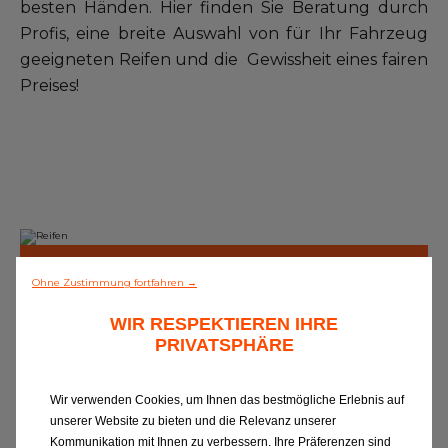
besten Händen. Hier finden Sie Beratung durch
Profis, eine breite Auswahl von für Ihr Fahrzeug
geeigneten Reifen und die Gewissheit eines fairen
Preises!
Expertenratgeber
Ohne Zustimmung fortfahren →
WIR RESPEKTIEREN IHRE
PRIVATSPHÄRE
indestens einmal
Erhöhen Sie den Reifendruck beim
La
k Ihrer Reifen.
Fahren mit hoher Beladung
hi
Wir verwenden Cookies, um Ihnen das bestmögliche Erlebnis auf
hst bei kalten
entsprechend den
Vi
unserer Website zu bieten und die Relevanz unserer
erhöhen Sie
Herstelleranweisungen. Dies
ve
Kommunikation mit Ihnen zu verbessern. Ihre Präferenzen sind
 Ihren
gleicht das Eindrücken der Reifen
Ve