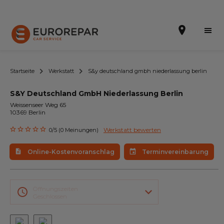
Startseite
Werkstatt
S&y deutschland gmbh niederlassung berlin
S&Y Deutschland GmbH Niederlassung Berlin
Terminvereinbarung
Weissenseer Weg 65
10369 Berlin
Online-Kostenvoranschlag
Werkstatt bewerten
0/5 (0 Meinungen)
Die Marke
Online-Kostenvoranschlag
Terminvereinbarung
Leistungen
Angebote
Öffnungszeiten
Geschlossen
Neuigkeiten