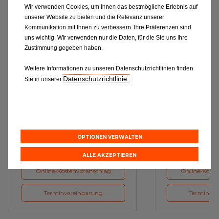
Wir verwenden Cookies, um Ihnen das bestmögliche Erlebnis auf
unserer Website zu bieten und die Relevanz unserer
Kommunikation mit Ihnen zu verbessern. Ihre Präferenzen sind
uns wichtig. Wir verwenden nur die Daten, für die Sie uns Ihre
Zustimmung gegeben haben.
Weitere Informationen zu unseren Datenschutzrichtlinien finden
Datenschutzrichtlinie
Sie in unserer
.
Ölwechsel
Inspe
Schmierstoffe, Garanten für eine
Inspektion und Austausch von
optimale Motorfunktion
Verschleißte
Herstellerv
OPTIONEN VERWALTEN
ALLE AKZEPTIEREN
Online-Kostenvoranschlag
Online-Koste
Terminvereinbarung
Terminver