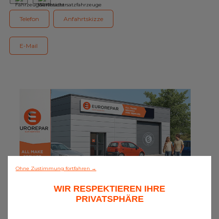
Unser Sortiment EUROREPAR
Telefon
Anfahrtskizze
Kundenservice
E-Mail
Alle Werkstätten
Dem Netz beitreten
Ohne Zustimmung fortfahren →
WIR RESPEKTIEREN IHRE
0/5 (0 Meinungen)
PRIVATSPHÄRE
Alles entdecken