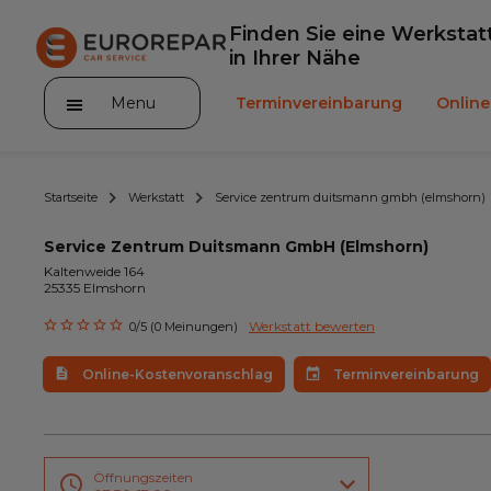
Finden Sie eine Werkstat
in Ihrer Nähe
Menu
Terminvereinbarung
Onlin
Startseite
Werkstatt
Service zentrum duitsmann gmbh (elmshorn)
Service Zentrum Duitsmann GmbH (Elmshorn)
Kaltenweide 164
25335 Elmshorn
Die Marke
Werkstatt bewerten
0/5 (0 Meinungen)
Leistungen
Online-Kostenvoranschlag
Terminvereinbarung
Angebote
Neuigkeiten
Unser Sortiment EUROREPAR
Öffnungszeiten