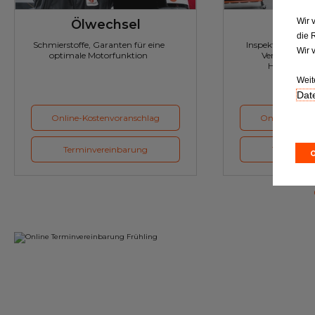
Wir 
Ölwechsel
Inspe
die 
Schmierstoffe, Garanten für eine
Inspektion und Austausch von
Wir 
optimale Motorfunktion
Verschleißte
Herstellerv
Weit
Date
Online-Kostenvoranschlag
Online-Koste
Terminvereinbarung
Terminver