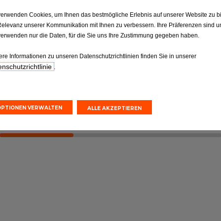
verwenden Cookies, um Ihnen das bestmögliche Erlebnis auf unserer Website zu b
ktion
Reifen
Relevanz unserer Kommunikation mit Ihnen zu verbessern. Ihre Präferenzen sind un
Reifen: Die entscheidende
verwenden nur die Daten, für die Sie uns Ihre Zustimmung gegeben haben.
ilen gemäß
Verbindung, die nicht
orgaben.
vernachlässigt werden sollte
ere Informationen zu unseren Datenschutzrichtlinien finden Sie in unserer
nschutzrichtlinie
.
nvoranschlag
Online-Kostenvoranschlag
einbarung
Terminvereinbarung
OPTIONEN VERWALTEN
ALLE AKZEPTIEREN