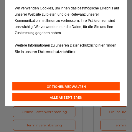
Alles entdecken
Wir verwenden Cookies, um Ihnen das bestmögliche Erlebnis auf
unserer Website zu bieten und die Relevanz unserer
Kommunikation mit Ihnen zu verbessern. Ihre Präferenzen sind
uns wichtig. Wir verwenden nur die Daten, für die Sie uns Ihre
Zustimmung gegeben haben.
Weitere Informationen zu unseren Datenschutzrichtlinien finden
Datenschutzrichtlinie
Sie in unserer
.
Ölwechsel
Inspe
Schmierstoffe, Garanten für eine
Inspektion und Austausch von
optimale Motorfunktion
Verschleißte
OPTIONEN VERWALTEN
Herstellerv
ALLE AKZEPTIEREN
Online-Kostenvoranschlag
Online-Koste
Terminvereinbarung
Terminver