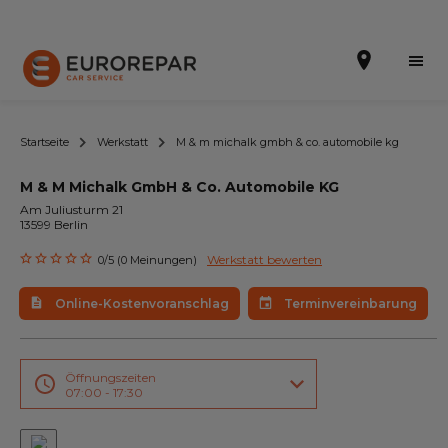
Startseite
Werkstatt
M & m michalk gmbh & co. automobile kg
M & M Michalk GmbH & Co. Automobile KG
Terminvereinbarung
Am Juliusturm 21
13599 Berlin
Online-Kostenvoranschlag
Werkstatt bewerten
0/5 (0 Meinungen)
Die Marke
Online-Kostenvoranschlag
Terminvereinbarung
Leistungen
Angebote
Öffnungszeiten
07:00 - 17:30
Neuigkeiten