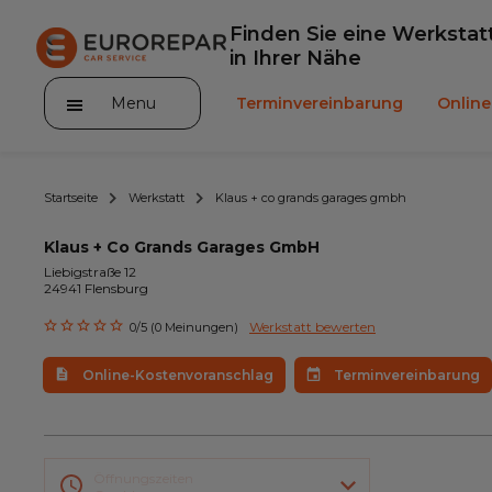
Finden Sie eine Werkstat
in Ihrer Nähe
Menu
Terminvereinbarung
Onlin
Startseite
Werkstatt
Klaus + co grands garages gmbh
Klaus + Co Grands Garages GmbH
Liebigstraße 12
24941 Flensburg
Die Marke
Werkstatt bewerten
0/5 (0 Meinungen)
Leistungen
Online-Kostenvoranschlag
Terminvereinbarung
Angebote
Neuigkeiten
Unser Sortiment EUROREPAR
Öffnungszeiten