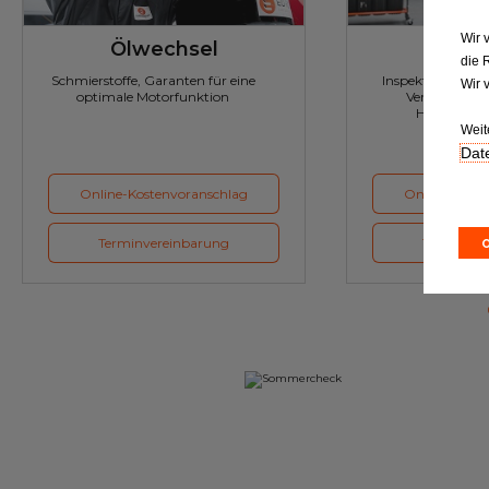
Wir 
Ölwechsel
Inspe
die 
Schmierstoffe, Garanten für eine
Inspektion und Austausch von
Wir 
optimale Motorfunktion
Verschleißte
Herstellerv
Weit
Date
Online-Kostenvoranschlag
Online-Koste
Terminvereinbarung
Terminver