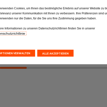
verwenden Cookies, um Ihnen das bestmögliche Erlebnis auf unserer Website zu b
ktion
Reifen
Relevanz unserer Kommunikation mit Ihnen zu verbessern. Ihre Präferenzen sind un
Reifen: Die entscheidende
verwenden nur die Daten, für die Sie uns Ihre Zustimmung gegeben haben.
ilen gemäß
Verbindung, die nicht
orgaben.
vernachlässigt werden sollte
ere Informationen zu unseren Datenschutzrichtlinien finden Sie in unserer
nschutzrichtlinie
.
nvoranschlag
Online-Kostenvoranschlag
einbarung
Terminvereinbarung
OPTIONEN VERWALTEN
ALLE AKZEPTIEREN