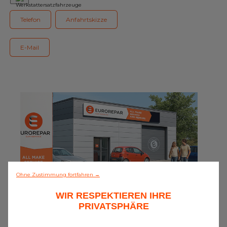
Unser Sortiment EUROREPAR
Telefon
Anfahrtskizze
Kundenservice
E-Mail
Alle Werkstätten
Dem Netz beitreten
Ohne Zustimmung fortfahren →
WIR RESPEKTIEREN IHRE
0/5 (0 Meinungen)
PRIVATSPHÄRE
Alles entdecken