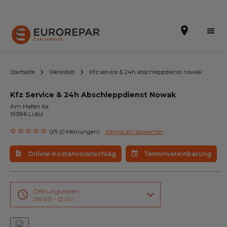
Startseite
Werkstatt
Kfz service & 24h abschleppdienst nowak
Kfz Service & 24h Abschleppdienst Nowak
Terminvereinbarung
Am Hafen 6a
19386 Lübz
Online-Kostenvoranschlag
Werkstatt bewerten
0/5 (0 Meinungen)
Die Marke
Online-Kostenvoranschlag
Terminvereinbarung
Leistungen
Angebote
Öffnungszeiten
08:00 - 12:00
Neuigkeiten