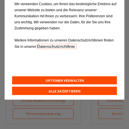
Wir verwenden Cookies, um Ihnen das bestmögliche Erlebnis auf
unserer Website zu bieten und die Relevanz unserer
Kommunikation mit Ihnen zu verbessern. Ihre Präferenzen sind
uns wichtig. Wir verwenden nur die Daten, für die Sie uns Ihre
Zustimmung gegeben haben.
Weitere Informationen zu unseren Datenschutzrichtlinien finden
Datenschutzrichtlinie
Sie in unserer
.
Ölwechsel
Inspe
Schmierstoffe, Garanten für eine
Inspektion und Austausch von
optimale Motorfunktion
Verschleißte
Herstellerv
OPTIONEN VERWALTEN
ALLE AKZEPTIEREN
Online-Kostenvoranschlag
Online-Koste
Terminvereinbarung
Terminver