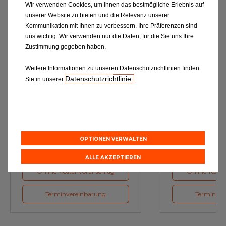
Wir verwenden Cookies, um Ihnen das bestmögliche Erlebnis auf
unserer Website zu bieten und die Relevanz unserer
Kommunikation mit Ihnen zu verbessern. Ihre Präferenzen sind
uns wichtig. Wir verwenden nur die Daten, für die Sie uns Ihre
Zustimmung gegeben haben.
Weitere Informationen zu unseren Datenschutzrichtlinien finden
Datenschutzrichtlinie
Sie in unserer
.
Ölwechsel
Inspe
Schmierstoffe, Garanten für eine
Inspektion und Austausch von
optimale Motorfunktion
Verschleißte
Herstellerv
OPTIONEN VERWALTEN
ALLE AKZEPTIEREN
Online-Kostenvoranschlag
Online-Koste
Terminvereinbarung
Terminver