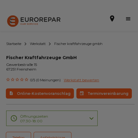
Startseite
Werkstatt
Fischer kraftfahrzeuge gmbh
Fischer Kraftfahrzeuge GmbH
Terminvereinbarung
Gewerbestraße 15
67251 Freinsheim
Online-Kostenvoranschlag
Werkstatt bewerten
0/5 (0 Meinungen)
Die Marke
Online-Kostenvoranschlag
Terminvereinbarung
Leistungen
Angebote
Öffnungszeiten
07:30-18:00
Neuigkeiten
Telefon
Anfahrtskizze