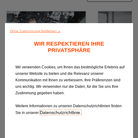
Ohne Zustimmung fortfahren →
WIR RESPEKTIEREN IHRE
PRIVATSPHÄRE
Ölwechsel
Inspe
Wir verwenden Cookies, um Ihnen das bestmögliche Erlebnis auf
Schmierstoffe, Garanten für eine
Inspektion und Austausch von
unserer Website zu bieten und die Relevanz unserer
optimale Motorfunktion
Verschleißte
Kommunikation mit Ihnen zu verbessern. Ihre Präferenzen sind
Herstellerv
uns wichtig. Wir verwenden nur die Daten, für die Sie uns Ihre
Zustimmung gegeben haben.
Online-Kostenvoranschlag
Online-Koste
Weitere Informationen zu unseren Datenschutzrichtlinien finden
Datenschutzrichtlinie
Sie in unserer
.
Terminvereinbarung
Terminver