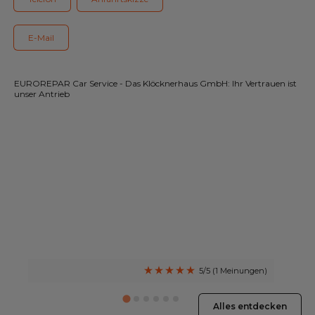
Unser Sortiment EUROREPAR
Kundenservice
E-Mail
Alle Werkstätten
EUROREPAR Car Service - Das Klöcknerhaus GmbH: Ihr Vertrauen ist
unser Antrieb
Dem Netz beitreten
5/5 (1 Meinungen)
Alles entdecken