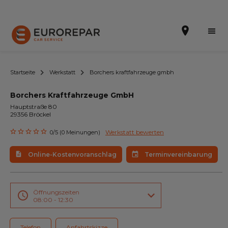
Startseite
Werkstatt
Borchers kraftfahrzeuge gmbh
Borchers Kraftfahrzeuge GmbH
Terminvereinbarung
Hauptstraße 80
29356 Bröckel
Online-Kostenvoranschlag
Werkstatt bewerten
0/5 (0 Meinungen)
Die Marke
Online-Kostenvoranschlag
Terminvereinbarung
Leistungen
Angebote
Öffnungszeiten
08:00 - 12:30
Neuigkeiten
Telefon
Anfahrtskizze