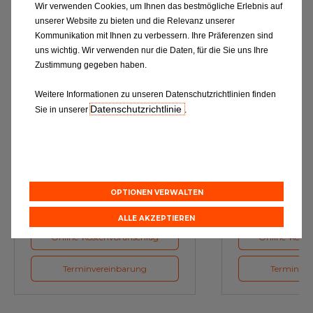
Wir verwenden Cookies, um Ihnen das bestmögliche Erlebnis auf
unserer Website zu bieten und die Relevanz unserer
Kommunikation mit Ihnen zu verbessern. Ihre Präferenzen sind
uns wichtig. Wir verwenden nur die Daten, für die Sie uns Ihre
Zustimmung gegeben haben.
Weitere Informationen zu unseren Datenschutzrichtlinien finden
Datenschutzrichtlinie
Sie in unserer
.
Ölwechsel
Inspe
Schmierstoffe, Garanten für eine
Inspektion und Austausch von
optimale Motorfunktion
Verschleißte
Herstellerv
OPTIONEN VERWALTEN
ALLE AKZEPTIEREN
Online-Kostenvoranschlag
Online-Koste
Terminvereinbarung
Terminver