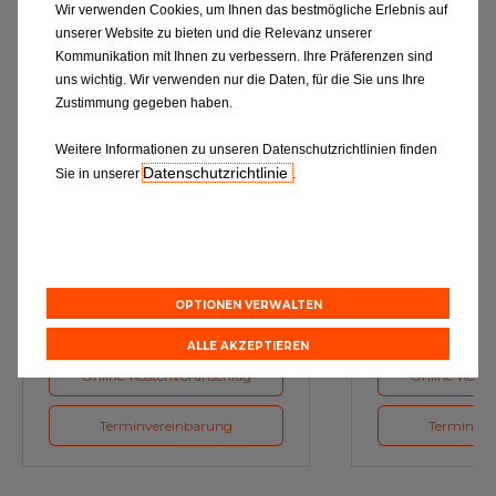
Wir verwenden Cookies, um Ihnen das bestmögliche Erlebnis auf
unserer Website zu bieten und die Relevanz unserer
Kommunikation mit Ihnen zu verbessern. Ihre Präferenzen sind
uns wichtig. Wir verwenden nur die Daten, für die Sie uns Ihre
Zustimmung gegeben haben.
Weitere Informationen zu unseren Datenschutzrichtlinien finden
Datenschutzrichtlinie
Sie in unserer
.
Ölwechsel
Inspe
Schmierstoffe, Garanten für eine
Inspektion und Austausch von
optimale Motorfunktion
Verschleißte
Herstellerv
OPTIONEN VERWALTEN
ALLE AKZEPTIEREN
Online-Kostenvoranschlag
Online-Koste
Terminvereinbarung
Terminver