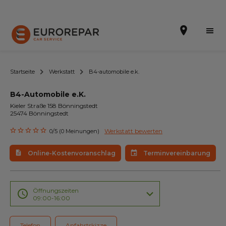
Startseite
Werkstatt
B4-automobile e.k.
B4-Automobile e.K.
Terminvereinbarung
Kieler Straße 158 Bönningstedt
25474 Bönningstedt
Online-Kostenvoranschlag
Werkstatt bewerten
0/5 (0 Meinungen)
Die Marke
Online-Kostenvoranschlag
Terminvereinbarung
Leistungen
Angebote
Öffnungszeiten
09:00-16:00
Neuigkeiten
Telefon
Anfahrtskizze