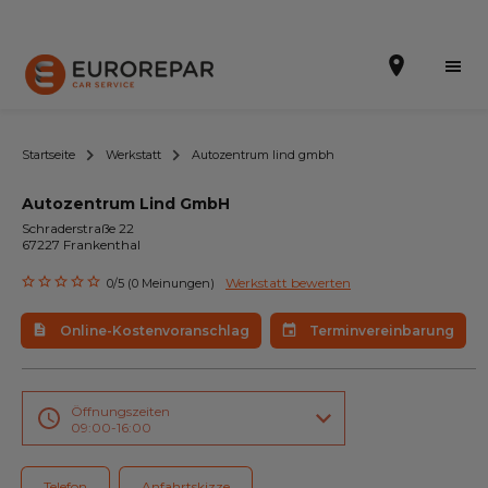
Startseite
Werkstatt
Autozentrum lind gmbh
Autozentrum Lind GmbH
Terminvereinbarung
Schraderstraße 22
67227 Frankenthal
Online-Kostenvoranschlag
Werkstatt bewerten
0/5 (0 Meinungen)
Die Marke
Online-Kostenvoranschlag
Terminvereinbarung
Leistungen
Angebote
Öffnungszeiten
09:00-16:00
Neuigkeiten
Telefon
Anfahrtskizze