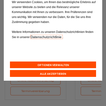
Wir verwenden Cookies, um Ihnen das bestmögliche Erlebnis auf
unserer Website zu bieten und die Relevanz unserer
Kommunikation mit Ihnen zu verbessern. Ihre Präferenzen sind
uns wichtig. Wir verwenden nur die Daten, für die Sie uns Ihre
Zustimmung gegeben haben.
Weitere Informationen zu unseren Datenschutzrichtlinien finden
Datenschutzrichtlinie
Sie in unserer
.
Ölwechsel
Inspe
Schmierstoffe, Garanten für eine
Inspektion und Austausch von
optimale Motorfunktion
Verschleißte
Herstellerv
OPTIONEN VERWALTEN
ALLE AKZEPTIEREN
Online-Kostenvoranschlag
Online-Koste
Terminvereinbarung
Terminver