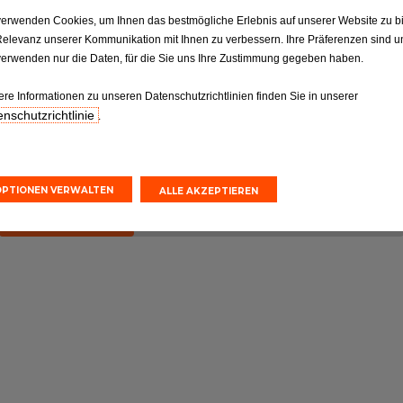
ktion
Reifen
verwenden Cookies, um Ihnen das bestmögliche Erlebnis auf unserer Website zu b
Relevanz unserer Kommunikation mit Ihnen zu verbessern. Ihre Präferenzen sind un
Reifen: Die entscheidende
ilen gemäß
Verbindung, die nicht
verwenden nur die Daten, für die Sie uns Ihre Zustimmung gegeben haben.
orgaben.
vernachlässigt werden sollte
ere Informationen zu unseren Datenschutzrichtlinien finden Sie in unserer
nschutzrichtlinie
.
nvoranschlag
Online-Kostenvoranschlag
einbarung
Terminvereinbarung
OPTIONEN VERWALTEN
ALLE AKZEPTIEREN