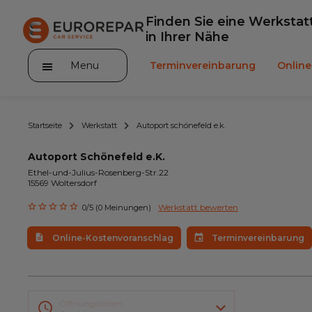
Finden Sie eine Werkstat
in Ihrer Nähe
Menu
Terminvereinbarung
Onlin
Startseite
Werkstatt
Autoport schönefeld e.k.
Autoport Schönefeld e.K.
Ethel-und-Julius-Rosenberg-Str.22
15569 Woltersdorf
Die Marke
Werkstatt bewerten
0/5 (0 Meinungen)
Leistungen
Online-Kostenvoranschlag
Terminvereinbarung
Angebote
Neuigkeiten
Unser Sortiment EUROREPAR
Öffnungszeiten