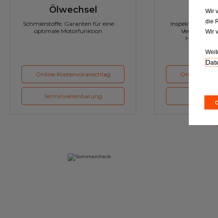
Ölwechsel
Inspe
Wir 
die 
Schmierstoffe, Garanten für eine
Inspektion und Austausch von
optimale Motorfunktion
Verschleißte
Wir 
Herstellerv
Weit
Date
Online-Kostenvoranschlag
Online-Koste
Terminvereinbarung
Terminver