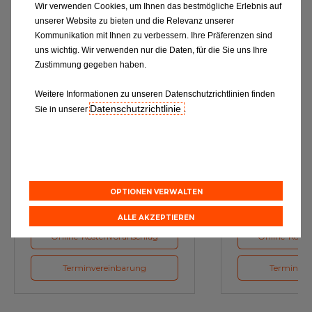
Wir verwenden Cookies, um Ihnen das bestmögliche Erlebnis auf
unserer Website zu bieten und die Relevanz unserer
Kommunikation mit Ihnen zu verbessern. Ihre Präferenzen sind
uns wichtig. Wir verwenden nur die Daten, für die Sie uns Ihre
Zustimmung gegeben haben.
Weitere Informationen zu unseren Datenschutzrichtlinien finden
Datenschutzrichtlinie
Sie in unserer
.
Ölwechsel
Inspe
Schmierstoffe, Garanten für eine
Inspektion und Austausch von
optimale Motorfunktion
Verschleißte
Herstellerv
OPTIONEN VERWALTEN
ALLE AKZEPTIEREN
Online-Kostenvoranschlag
Online-Koste
Terminvereinbarung
Terminver