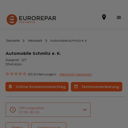
Startseite
Werkstatt
Automobile schmitz e. k.
Automobile Schmitz e. K.
Terminvereinbarung
Kaiserstr. 127
51145 Köln
Online-Kostenvoranschlag
Werkstatt bewerten
0/5 (0 Meinungen)
Die Marke
Online-Kostenvoranschlag
Terminvereinbarung
Leistungen
Angebote
Öffnungszeiten
07:30-18:00
Neuigkeiten
Telefon
Anfahrtskizze