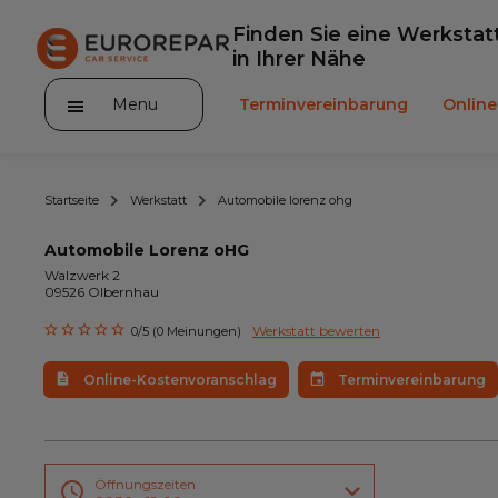
Finden Sie eine Werkstat
in Ihrer Nähe
Menu
Terminvereinbarung
Onlin
Startseite
Werkstatt
Automobile lorenz ohg
Automobile Lorenz oHG
Walzwerk 2
09526 Olbernhau
Die Marke
Werkstatt bewerten
0/5 (0 Meinungen)
Leistungen
Online-Kostenvoranschlag
Terminvereinbarung
Angebote
Neuigkeiten
Unser Sortiment EUROREPAR
Öffnungszeiten