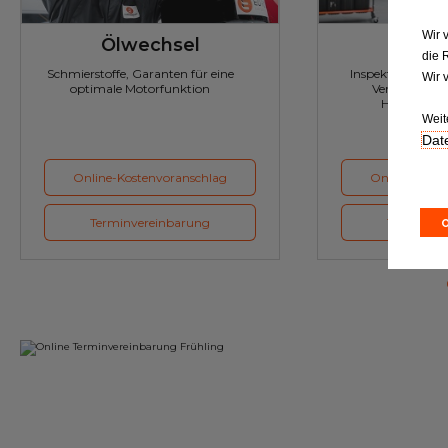
Wir 
Ölwechsel
Inspe
die 
Schmierstoffe, Garanten für eine
Inspektion und Austausch von
Wir 
optimale Motorfunktion
Verschleißte
Herstellerv
Weit
Date
Online-Kostenvoranschlag
Online-Koste
Terminvereinbarung
Terminver