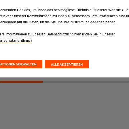
verwenden Cookies, um Ihnen das bestmögliche Erlebnis auf unserer Website zu b
ktion
Reifen
Relevanz unserer Kommunikation mit Ihnen zu verbessern. Ihre Präferenzen sind un
Reifen: Die entscheidende
verwenden nur die Daten, für die Sie uns Ihre Zustimmung gegeben haben.
ilen gemäß
Verbindung, die nicht
orgaben.
vernachlässigt werden sollte
ere Informationen zu unseren Datenschutzrichtlinien finden Sie in unserer
nschutzrichtlinie
.
nvoranschlag
Online-Kostenvoranschlag
einbarung
Terminvereinbarung
OPTIONEN VERWALTEN
ALLE AKZEPTIEREN