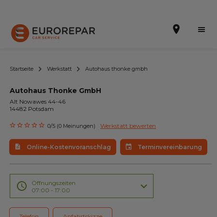
Startseite
Werkstatt
Autohaus thonke gmbh
Autohaus Thonke GmbH
Terminvereinbarung
Alt Nowawes 44-46
14482 Potsdam
Online-Kostenvoranschlag
Werkstatt bewerten
0/5 (0 Meinungen)
Die Marke
Online-Kostenvoranschlag
Terminvereinbarung
Leistungen
Angebote
Öffnungszeiten
07:00 - 17:00
Neuigkeiten
Telefon
Anfahrtskizze