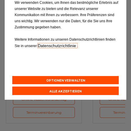
Wir verwenden Cookies, um Ihnen das bestmögliche Erlebnis auf
unserer Website zu bieten und die Relevanz unserer
Kommunikation mit Ihnen zu verbessern. Ihre Präferenzen sind
uns wichtig. Wir verwenden nur die Daten, für die Sie uns Ihre
Zustimmung gegeben haben.
Weitere Informationen zu unseren Datenschutzrichtlinien finden
Datenschutzrichtlinie
Sie in unserer
.
Ölwechsel
Inspe
Schmierstoffe, Garanten für eine
Inspektion und Austausch von
optimale Motorfunktion
Verschleißte
Herstellerv
OPTIONEN VERWALTEN
ALLE AKZEPTIEREN
Online-Kostenvoranschlag
Online-Koste
Terminvereinbarung
Terminver