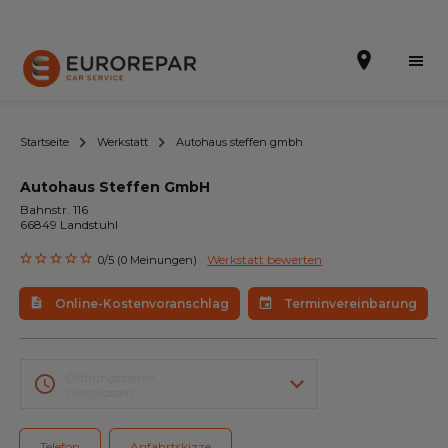
Startseite
Werkstatt
Autohaus steffen gmbh
Autohaus Steffen GmbH
Terminvereinbarung
Bahnstr. 116
66849 Landstuhl
Online-Kostenvoranschlag
Werkstatt bewerten
0/5 (0 Meinungen)
Die Marke
Online-Kostenvoranschlag
Terminvereinbarung
Leistungen
Angebote
Öffnungszeiten
Geschlossen
Neuigkeiten
Telefon
Anfahrtskizze