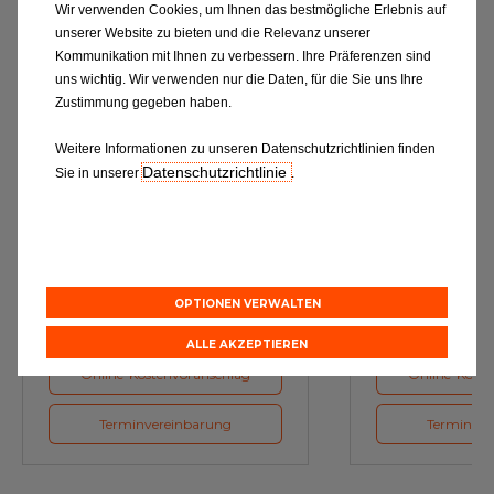
Wir verwenden Cookies, um Ihnen das bestmögliche Erlebnis auf
unserer Website zu bieten und die Relevanz unserer
Kommunikation mit Ihnen zu verbessern. Ihre Präferenzen sind
uns wichtig. Wir verwenden nur die Daten, für die Sie uns Ihre
Zustimmung gegeben haben.
Weitere Informationen zu unseren Datenschutzrichtlinien finden
Datenschutzrichtlinie
Sie in unserer
.
Ölwechsel
Inspe
Schmierstoffe, Garanten für eine
Inspektion und Austausch von
optimale Motorfunktion
Verschleißte
Herstellerv
OPTIONEN VERWALTEN
ALLE AKZEPTIEREN
Online-Kostenvoranschlag
Online-Koste
Terminvereinbarung
Terminver