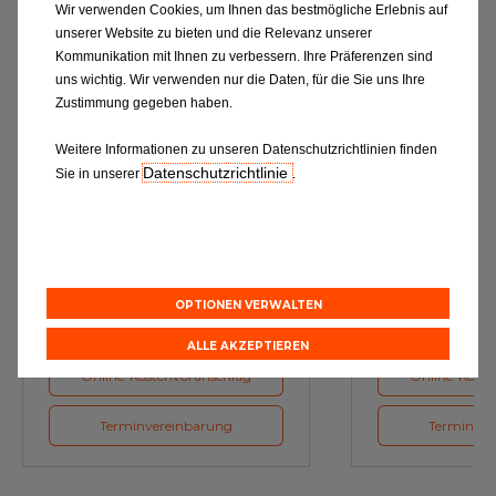
Wir verwenden Cookies, um Ihnen das bestmögliche Erlebnis auf
unserer Website zu bieten und die Relevanz unserer
Kommunikation mit Ihnen zu verbessern. Ihre Präferenzen sind
uns wichtig. Wir verwenden nur die Daten, für die Sie uns Ihre
Zustimmung gegeben haben.
Weitere Informationen zu unseren Datenschutzrichtlinien finden
Datenschutzrichtlinie
Sie in unserer
.
Ölwechsel
Inspe
Schmierstoffe, Garanten für eine
Inspektion und Austausch von
optimale Motorfunktion
Verschleißte
Herstellerv
OPTIONEN VERWALTEN
ALLE AKZEPTIEREN
Online-Kostenvoranschlag
Online-Koste
Terminvereinbarung
Terminver