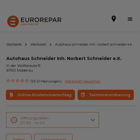
Startseite
Werkstatt
Autohaus schneider inh. norbert schneider e.k.
Autohaus Schneider Inh. Norbert Schneider e.K.
Terminvereinbarung
In der Wolfskaute 8
61130 Nidderau
Online-Kostenvoranschlag
Werkstatt bewerten
0/5 (0 Meinungen)
Die Marke
Online-Kostenvoranschlag
Terminvereinbarung
Leistungen
Angebote
Öffnungszeiten
07:30 - 14:00
Neuigkeiten
Telefon
Anfahrtskizze