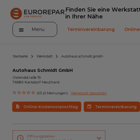
Finden Sie eine Werkstat
in Ihrer Nähe
Menu
Terminvereinbarung
Onlin
Startseite
Werkstatt
Autohaus schmidt gmbh
Autohaus Schmidt GmbH
Ostendstraße 15
76689 Karlsdorf-Neuthard
Die Marke
Werkstatt bewerten
0/5 (0 Meinungen)
Leistungen
Online-Kostenvoranschlag
Terminvereinbarung
Angebote
Neuigkeiten
Unser Sortiment EUROREPAR
Öffnungszeiten