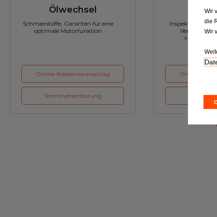
Ölwechsel
Inspe
Wir 
die 
Schmierstoffe, Garanten für eine
Inspektion und Austausch von
optimale Motorfunktion
Verschleißte
Wir 
Herstellerv
Weit
Date
Online-Kostenvoranschlag
Online-Koste
Terminvereinbarung
Terminver