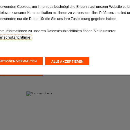
ktion
Reifen
verwenden Cookies, um Ihnen das bestmögliche Erlebnis auf unserer Website zu b
Relevanz unserer Kommunikation mit Ihnen zu verbessern. Ihre Präferenzen sind un
Reifen: Die entscheidende
ilen gemäß
Verbindung, die nicht
verwenden nur die Daten, für die Sie uns Ihre Zustimmung gegeben haben.
orgaben.
vernachlässigt werden sollte
ere Informationen zu unseren Datenschutzrichtlinien finden Sie in unserer
nschutzrichtlinie
.
nvoranschlag
Online-Kostenvoranschlag
einbarung
Terminvereinbarung
OPTIONEN VERWALTEN
ALLE AKZEPTIEREN