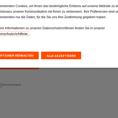
ktion
Reifen
verwenden Cookies, um Ihnen das bestmögliche Erlebnis auf unserer Website zu b
Relevanz unserer Kommunikation mit Ihnen zu verbessern. Ihre Präferenzen sind un
Reifen: Die entscheidende
ilen gemäß
Verbindung, die nicht
verwenden nur die Daten, für die Sie uns Ihre Zustimmung gegeben haben.
orgaben.
vernachlässigt werden sollte
ere Informationen zu unseren Datenschutzrichtlinien finden Sie in unserer
nschutzrichtlinie
.
nvoranschlag
Online-Kostenvoranschlag
einbarung
Terminvereinbarung
OPTIONEN VERWALTEN
ALLE AKZEPTIEREN