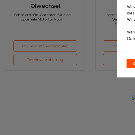
Ölwechsel
Inspe
Wir 
die 
Schmierstoffe, Garanten für eine
Inspektion und Austausch von
optimale Motorfunktion
Verschleißte
Wir 
Herstellerv
Weit
Date
Online-Kostenvoranschlag
Online-Koste
Terminvereinbarung
Terminver