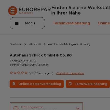
Finden Sie eine Werkstat
in Ihrer Nähe
Menu
Terminvereinbarung
Onlin
Startseite
Werkstatt
Autohaus schlick gmbh & co. kg
Autohaus Schlick GmbH & Co. KG
Tholeyer Straße 108
66646 Marpingen-Alsweiler
Die Marke
Werkstatt bewerten
0/5 (0 Meinungen)
Leistungen
Online-Kostenvoranschlag
Terminvereinbarung
Angebote
Neuigkeiten
Unser Sortiment EUROREPAR
Öffnungszeiten