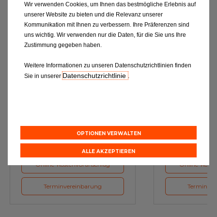
Wir verwenden Cookies, um Ihnen das bestmögliche Erlebnis auf
unserer Website zu bieten und die Relevanz unserer
Kommunikation mit Ihnen zu verbessern. Ihre Präferenzen sind
uns wichtig. Wir verwenden nur die Daten, für die Sie uns Ihre
Zustimmung gegeben haben.
Weitere Informationen zu unseren Datenschutzrichtlinien finden
Datenschutzrichtlinie
Sie in unserer
.
Ölwechsel
Inspe
Schmierstoffe, Garanten für eine
Inspektion und Austausch von
optimale Motorfunktion
Verschleißte
Herstellerv
OPTIONEN VERWALTEN
ALLE AKZEPTIEREN
Online-Kostenvoranschlag
Online-Koste
Terminvereinbarung
Terminver