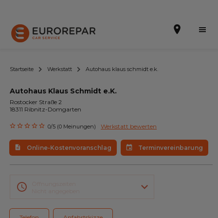
Startseite
Werkstatt
Autohaus klaus schmidt e.k.
Autohaus Klaus Schmidt e.K.
Terminvereinbarung
Rostocker Straße 2
18311 Ribnitz-Domgarten
Online-Kostenvoranschlag
Werkstatt bewerten
0/5 (0 Meinungen)
Die Marke
Online-Kostenvoranschlag
Terminvereinbarung
Leistungen
Angebote
Öffnungszeiten
Nicht angegeben
Neuigkeiten
Telefon
Anfahrtskizze