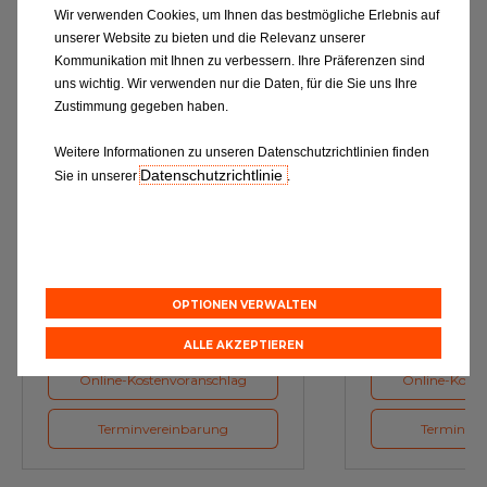
Wir verwenden Cookies, um Ihnen das bestmögliche Erlebnis auf
unserer Website zu bieten und die Relevanz unserer
Kommunikation mit Ihnen zu verbessern. Ihre Präferenzen sind
uns wichtig. Wir verwenden nur die Daten, für die Sie uns Ihre
Zustimmung gegeben haben.
Weitere Informationen zu unseren Datenschutzrichtlinien finden
Datenschutzrichtlinie
Sie in unserer
.
Ölwechsel
Inspe
Schmierstoffe, Garanten für eine
Inspektion und Austausch von
optimale Motorfunktion
Verschleißte
Herstellerv
OPTIONEN VERWALTEN
ALLE AKZEPTIEREN
Online-Kostenvoranschlag
Online-Koste
Terminvereinbarung
Terminver