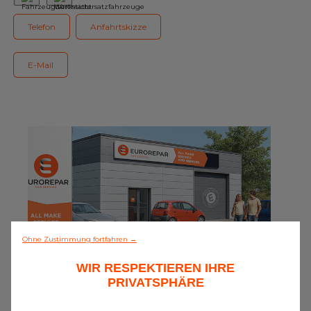
Unser Sortiment EUROREPAR
Telefon
Anfahrtskizze
Kundenservice
E-Mail
Alle Werkstätten
Dem Netz beitreten
Ohne Zustimmung fortfahren →
WIR RESPEKTIEREN IHRE
0/5 (0 Meinungen)
PRIVATSPHÄRE
Alles entdecken