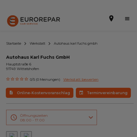
Startseite
Werkstatt
Autohaus karl fuchs gmbh
Autohaus Karl Fuchs GmbH
Terminvereinbarung
Hauptstraße 6
91749 Wittelshofen
Online-Kostenvoranschlag
Werkstatt bewerten
0/5 (0 Meinungen)
Die Marke
Online-Kostenvoranschlag
Terminvereinbarung
Leistungen
Angebote
Öffnungszeiten
08:00 - 17:00
Neuigkeiten