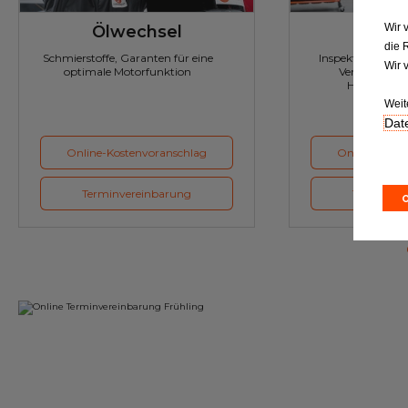
Wir 
Ölwechsel
Inspe
die 
Schmierstoffe, Garanten für eine
Inspektion und Austausch von
Wir 
optimale Motorfunktion
Verschleißte
Herstellerv
Weit
Date
Online-Kostenvoranschlag
Online-Koste
Terminvereinbarung
Terminver