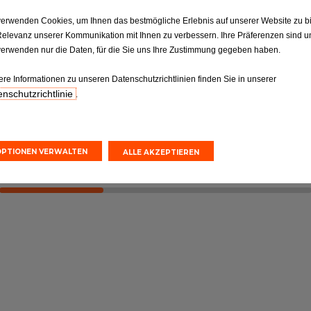
verwenden Cookies, um Ihnen das bestmögliche Erlebnis auf unserer Website zu b
ktion
Reifen
Relevanz unserer Kommunikation mit Ihnen zu verbessern. Ihre Präferenzen sind un
Reifen: Die entscheidende
verwenden nur die Daten, für die Sie uns Ihre Zustimmung gegeben haben.
ilen gemäß
Verbindung, die nicht
orgaben.
vernachlässigt werden sollte
ere Informationen zu unseren Datenschutzrichtlinien finden Sie in unserer
nschutzrichtlinie
.
nvoranschlag
Online-Kostenvoranschlag
einbarung
Terminvereinbarung
OPTIONEN VERWALTEN
ALLE AKZEPTIEREN