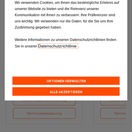
Wir verwenden Cookies, um Ihnen das bestmögliche Erlebnis auf
unserer Website zu bieten und die Relevanz unserer
Kommunikation mit Ihnen zu verbessern. Ihre Präferenzen sind
uns wichtig. Wir verwenden nur die Daten, für die Sie uns Ihre
Zustimmung gegeben haben.
Weitere Informationen zu unseren Datenschutzrichtlinien finden
Datenschutzrichtlinie
Sie in unserer
.
Ölwechsel
Inspe
Schmierstoffe, Garanten für eine
Inspektion und Austausch von
optimale Motorfunktion
Verschleißte
Herstellerv
OPTIONEN VERWALTEN
ALLE AKZEPTIEREN
Online-Kostenvoranschlag
Online-Koste
Terminvereinbarung
Terminver