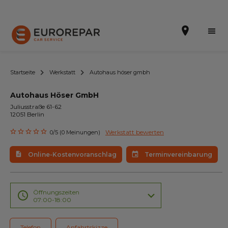
Startseite
Werkstatt
Autohaus höser gmbh
Autohaus Höser GmbH
Terminvereinbarung
Juliusstraße 61-62
12051 Berlin
Online-Kostenvoranschlag
Werkstatt bewerten
0/5 (0 Meinungen)
Die Marke
Online-Kostenvoranschlag
Terminvereinbarung
Leistungen
Angebote
Öffnungszeiten
07:00-18:00
Neuigkeiten
Telefon
Anfahrtskizze