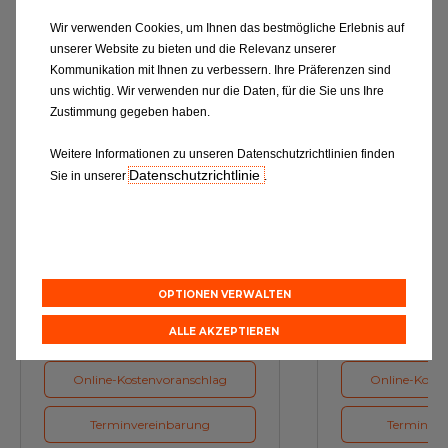
Alles entdecken
Wir verwenden Cookies, um Ihnen das bestmögliche Erlebnis auf
unserer Website zu bieten und die Relevanz unserer
Kommunikation mit Ihnen zu verbessern. Ihre Präferenzen sind
uns wichtig. Wir verwenden nur die Daten, für die Sie uns Ihre
Zustimmung gegeben haben.
Weitere Informationen zu unseren Datenschutzrichtlinien finden
Datenschutzrichtlinie
Sie in unserer
.
Ölwechsel
Inspe
Schmierstoffe, Garanten für eine
Inspektion und Austausch von
optimale Motorfunktion
Verschleißte
OPTIONEN VERWALTEN
Herstellerv
ALLE AKZEPTIEREN
Online-Kostenvoranschlag
Online-Koste
Terminvereinbarung
Terminver