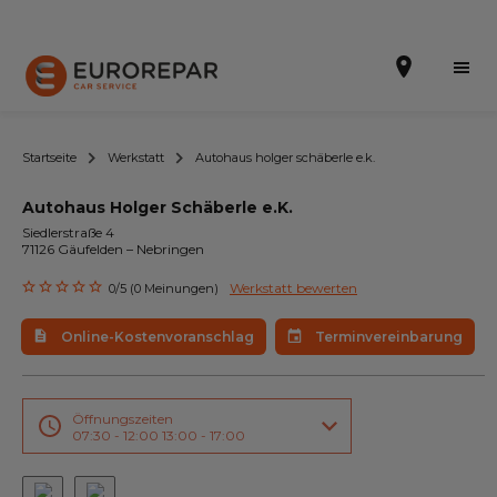
Startseite
Werkstatt
Autohaus holger schäberle e.k.
Autohaus Holger Schäberle e.K.
Terminvereinbarung
Siedlerstraße 4
71126 Gäufelden – Nebringen
Online-Kostenvoranschlag
Werkstatt bewerten
0/5 (0 Meinungen)
Die Marke
Online-Kostenvoranschlag
Terminvereinbarung
Leistungen
Angebote
Öffnungszeiten
07:30 - 12:00 13:00 - 17:00
Neuigkeiten