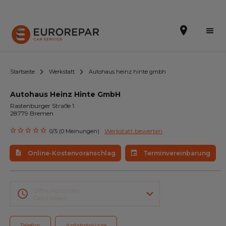
Startseite
Werkstatt
Autohaus heinz hinte gmbh
Autohaus Heinz Hinte GmbH
Terminvereinbarung
Rastenburger Straße 1
28779 Bremen
Online-Kostenvoranschlag
Werkstatt bewerten
0/5 (0 Meinungen)
Die Marke
Online-Kostenvoranschlag
Terminvereinbarung
Leistungen
Angebote
Öffnungszeiten
Geschlossen
Neuigkeiten
Telefon
Anfahrtskizze