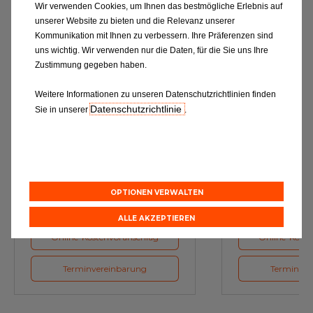
Wir verwenden Cookies, um Ihnen das bestmögliche Erlebnis auf
unserer Website zu bieten und die Relevanz unserer
Kommunikation mit Ihnen zu verbessern. Ihre Präferenzen sind
uns wichtig. Wir verwenden nur die Daten, für die Sie uns Ihre
Zustimmung gegeben haben.
Weitere Informationen zu unseren Datenschutzrichtlinien finden
Datenschutzrichtlinie
Sie in unserer
.
Ölwechsel
Inspe
Schmierstoffe, Garanten für eine
Inspektion und Austausch von
optimale Motorfunktion
Verschleißte
Herstellerv
OPTIONEN VERWALTEN
ALLE AKZEPTIEREN
Online-Kostenvoranschlag
Online-Koste
Terminvereinbarung
Terminver