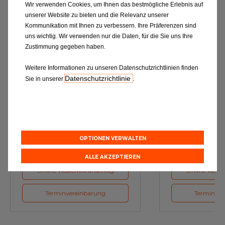
Wir verwenden Cookies, um Ihnen das bestmögliche Erlebnis auf
unserer Website zu bieten und die Relevanz unserer
Kommunikation mit Ihnen zu verbessern. Ihre Präferenzen sind
uns wichtig. Wir verwenden nur die Daten, für die Sie uns Ihre
Zustimmung gegeben haben.
Weitere Informationen zu unseren Datenschutzrichtlinien finden
Datenschutzrichtlinie
Sie in unserer
.
Ölwechsel
Inspe
Schmierstoffe, Garanten für eine
Inspektion und Austausch von
optimale Motorfunktion
Verschleißte
Herstellerv
OPTIONEN VERWALTEN
ALLE AKZEPTIEREN
Online-Kostenvoranschlag
Online-Koste
Terminvereinbarung
Terminver