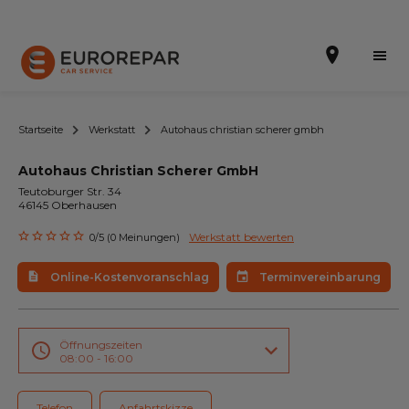
Startseite
Werkstatt
Autohaus christian scherer gmbh
Autohaus Christian Scherer GmbH
Terminvereinbarung
Teutoburger Str. 34
46145 Oberhausen
Online-Kostenvoranschlag
Werkstatt bewerten
0/5 (0 Meinungen)
Die Marke
Online-Kostenvoranschlag
Terminvereinbarung
Leistungen
Angebote
Öffnungszeiten
08:00 - 16:00
Neuigkeiten
Telefon
Anfahrtskizze