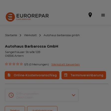
Startseite
Werkstatt
Autohaus barbarossa gmbh
Autohaus Barbarossa GmbH
Terminvereinbarung
Sangerhäuser Straße 12B
06556 Artern
Online-Kostenvoranschlag
Werkstatt bewerten
0/5 (0 Meinungen)
Die Marke
Online-Kostenvoranschlag
Terminvereinbarung
Leistungen
Angebote
Öffnungszeiten
Geschlossen
Neuigkeiten
Telefon
Anfahrtskizze