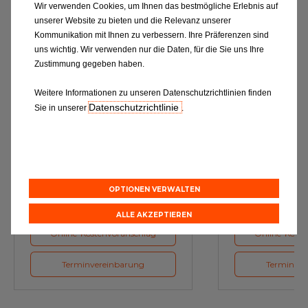
Wir verwenden Cookies, um Ihnen das bestmögliche Erlebnis auf
unserer Website zu bieten und die Relevanz unserer
Kommunikation mit Ihnen zu verbessern. Ihre Präferenzen sind
uns wichtig. Wir verwenden nur die Daten, für die Sie uns Ihre
Zustimmung gegeben haben.
Weitere Informationen zu unseren Datenschutzrichtlinien finden
Datenschutzrichtlinie
Sie in unserer
.
Ölwechsel
Inspe
Schmierstoffe, Garanten für eine
Inspektion und Austausch von
optimale Motorfunktion
Verschleißte
Herstellerv
OPTIONEN VERWALTEN
ALLE AKZEPTIEREN
Online-Kostenvoranschlag
Online-Koste
Terminvereinbarung
Terminver