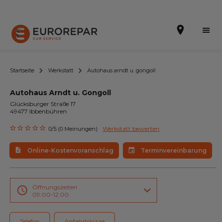
Startseite
Werkstatt
Autohaus arndt u. gongoll
Autohaus Arndt u. Gongoll
Terminvereinbarung
Glücksburger Straße 17
49477 Ibbenbühren
Online-Kostenvoranschlag
Werkstatt bewerten
0/5 (0 Meinungen)
Die Marke
Online-Kostenvoranschlag
Terminvereinbarung
Leistungen
Angebote
Öffnungszeiten
09:00-12:00
Neuigkeiten
Telefon
Anfahrtskizze