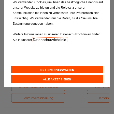
Wir verwenden Cookies, um Ihnen das bestmögliche Erlebnis auf
unserer Website zu bieten und die Relevanz unserer
Kommunikation mit Ihnen zu verbessern. Ihre Präferenzen sind
uns wichtig. Wir verwenden nur die Daten, für die Sie uns Ihre
Zustimmung gegeben haben.
Weitere Informationen zu unseren Datenschutzrichtlinien finden
Datenschutzrichtlinie
Sie in unserer
.
Ölwechsel
Inspe
Schmierstoffe, Garanten für eine
Inspektion und Austausch von
optimale Motorfunktion
Verschleißte
Herstellerv
OPTIONEN VERWALTEN
ALLE AKZEPTIEREN
Online-Kostenvoranschlag
Online-Koste
Terminvereinbarung
Terminver