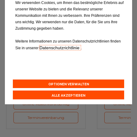
Wir verwenden Cookies, um Ihnen das bestmögliche Erlebnis auf
unserer Website zu bieten und die Relevanz unserer
Kommunikation mit Ihnen zu verbessern. Ihre Präferenzen sind
uns wichtig. Wir verwenden nur die Daten, für die Sie uns Ihre
Zustimmung gegeben haben.
Weitere Informationen zu unseren Datenschutzrichtlinien finden
Datenschutzrichtlinie
Sie in unserer
.
Ölwechsel
Inspe
Schmierstoffe, Garanten für eine
Inspektion und Austausch von
optimale Motorfunktion
Verschleißte
Herstellerv
OPTIONEN VERWALTEN
ALLE AKZEPTIEREN
Online-Kostenvoranschlag
Online-Koste
Terminvereinbarung
Terminver