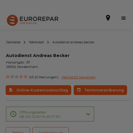
Startseite
Werkstatt
Autodienst andreas becker
Autodienst Andreas Becker
Terminvereinbarung
Hansingstr. 57
26954 Nordenham
Online-Kostenvoranschlag
Werkstatt bewerten
0/5 (0 Meinungen)
Die Marke
Online-Kostenvoranschlag
Terminvereinbarung
Leistungen
Angebote
Öffnungszeiten
08:00-12:30 13:45-17:30
Neuigkeiten
Telefon
Anfahrtskizze