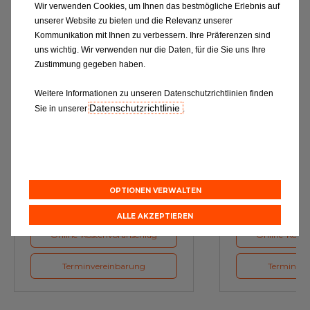
Wir verwenden Cookies, um Ihnen das bestmögliche Erlebnis auf
unserer Website zu bieten und die Relevanz unserer
Kommunikation mit Ihnen zu verbessern. Ihre Präferenzen sind
uns wichtig. Wir verwenden nur die Daten, für die Sie uns Ihre
Zustimmung gegeben haben.
Weitere Informationen zu unseren Datenschutzrichtlinien finden
Datenschutzrichtlinie
Sie in unserer
.
Ölwechsel
Inspe
Schmierstoffe, Garanten für eine
Inspektion und Austausch von
optimale Motorfunktion
Verschleißte
Herstellerv
OPTIONEN VERWALTEN
ALLE AKZEPTIEREN
Online-Kostenvoranschlag
Online-Koste
Terminvereinbarung
Terminver