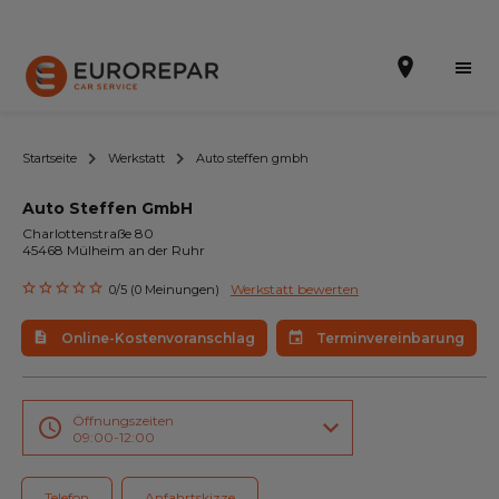
Startseite
Werkstatt
Auto steffen gmbh
Auto Steffen GmbH
Terminvereinbarung
Charlottenstraße 80
45468 Mülheim an der Ruhr
Online-Kostenvoranschlag
Werkstatt bewerten
0/5 (0 Meinungen)
Die Marke
Online-Kostenvoranschlag
Terminvereinbarung
Leistungen
Angebote
Öffnungszeiten
09:00-12:00
Neuigkeiten
Telefon
Anfahrtskizze