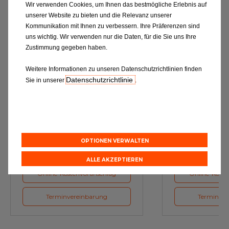
Wir verwenden Cookies, um Ihnen das bestmögliche Erlebnis auf
unserer Website zu bieten und die Relevanz unserer
Kommunikation mit Ihnen zu verbessern. Ihre Präferenzen sind
uns wichtig. Wir verwenden nur die Daten, für die Sie uns Ihre
Zustimmung gegeben haben.
Weitere Informationen zu unseren Datenschutzrichtlinien finden
Datenschutzrichtlinie
Sie in unserer
.
Ölwechsel
Inspe
Schmierstoffe, Garanten für eine
Inspektion und Austausch von
optimale Motorfunktion
Verschleißte
Herstellerv
OPTIONEN VERWALTEN
ALLE AKZEPTIEREN
Online-Kostenvoranschlag
Online-Koste
Terminvereinbarung
Terminver