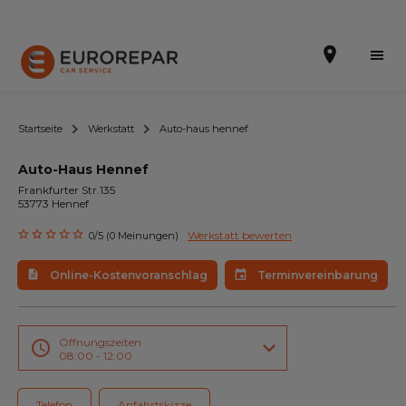
Startseite
Werkstatt
Auto-haus hennef
Auto-Haus Hennef
Terminvereinbarung
Frankfurter Str.135
53773 Hennef
Online-Kostenvoranschlag
Werkstatt bewerten
0/5 (0 Meinungen)
Die Marke
Online-Kostenvoranschlag
Terminvereinbarung
Leistungen
Angebote
Öffnungszeiten
08:00 - 12:00
Neuigkeiten
Telefon
Anfahrtskizze