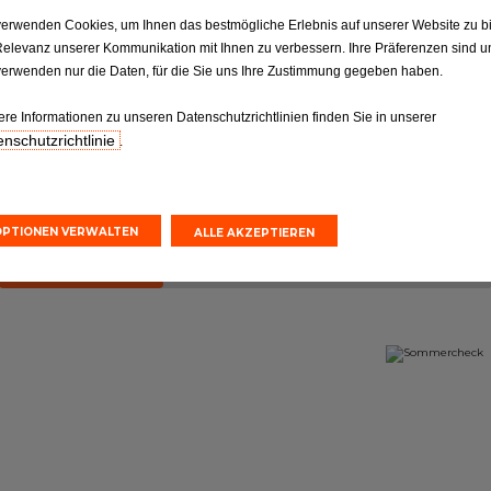
ktion
Reifen
verwenden Cookies, um Ihnen das bestmögliche Erlebnis auf unserer Website zu b
Relevanz unserer Kommunikation mit Ihnen zu verbessern. Ihre Präferenzen sind un
Reifen: Die entscheidende
ilen gemäß
Verbindung, die nicht
verwenden nur die Daten, für die Sie uns Ihre Zustimmung gegeben haben.
orgaben.
vernachlässigt werden sollte
ere Informationen zu unseren Datenschutzrichtlinien finden Sie in unserer
nschutzrichtlinie
.
nvoranschlag
Online-Kostenvoranschlag
einbarung
Terminvereinbarung
OPTIONEN VERWALTEN
ALLE AKZEPTIEREN