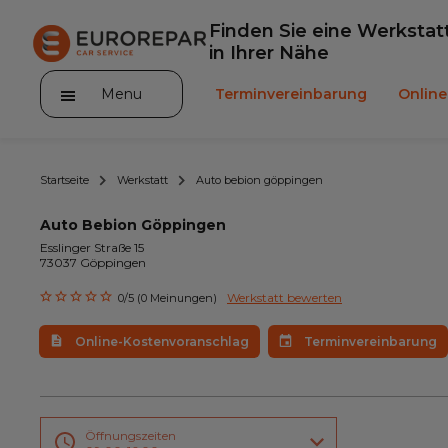
Finden Sie eine Werkstat
in Ihrer Nähe
Menu
Terminvereinbarung
Onlin
Startseite
Werkstatt
Auto bebion göppingen
Auto Bebion Göppingen
Esslinger Straße 15
73037 Göppingen
Die Marke
Werkstatt bewerten
0/5 (0 Meinungen)
Leistungen
Online-Kostenvoranschlag
Terminvereinbarung
Angebote
Neuigkeiten
Unser Sortiment EUROREPAR
Öffnungszeiten