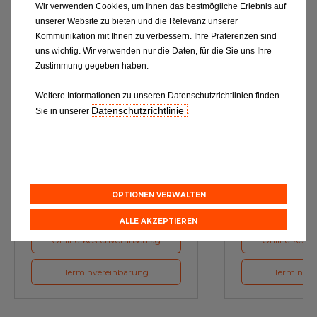
Wir verwenden Cookies, um Ihnen das bestmögliche Erlebnis auf
unserer Website zu bieten und die Relevanz unserer
Kommunikation mit Ihnen zu verbessern. Ihre Präferenzen sind
uns wichtig. Wir verwenden nur die Daten, für die Sie uns Ihre
Zustimmung gegeben haben.
Weitere Informationen zu unseren Datenschutzrichtlinien finden
Datenschutzrichtlinie
Sie in unserer
.
Ölwechsel
Inspe
Schmierstoffe, Garanten für eine
Inspektion und Austausch von
optimale Motorfunktion
Verschleißte
Herstellerv
OPTIONEN VERWALTEN
ALLE AKZEPTIEREN
Online-Kostenvoranschlag
Online-Koste
Terminvereinbarung
Terminver