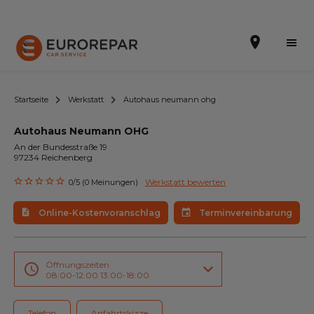
Startseite
Werkstatt
Autohaus neumann ohg
Autohaus Neumann OHG
Terminvereinbarung
An der Bundesstraße 19
97234 Reichenberg
Online-Kostenvoranschlag
Werkstatt bewerten
0/5 (0 Meinungen)
Die Marke
Online-Kostenvoranschlag
Terminvereinbarung
Leistungen
Angebote
Öffnungszeiten
08:00-12:00 13:00-18:00
Neuigkeiten
Telefon
Anfahrtskizze