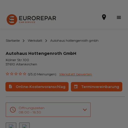
Startseite
Werkstatt
Autohaus hottengenroth gmbh
Autohaus Hottengenroth GmbH
Terminvereinbarung
Kölner Str.100
57610 Altenkirchen
Online-Kostenvoranschlag
Werkstatt bewerten
0/5 (0 Meinungen)
Die Marke
Online-Kostenvoranschlag
Terminvereinbarung
Leistungen
Angebote
Öffnungszeiten
08:00 - 16:30
Neuigkeiten