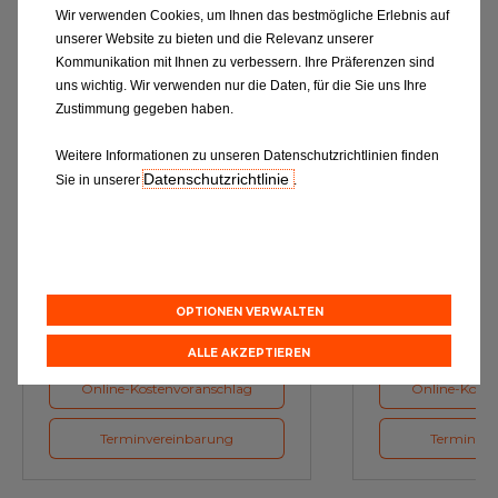
Wir verwenden Cookies, um Ihnen das bestmögliche Erlebnis auf
unserer Website zu bieten und die Relevanz unserer
Kommunikation mit Ihnen zu verbessern. Ihre Präferenzen sind
uns wichtig. Wir verwenden nur die Daten, für die Sie uns Ihre
Zustimmung gegeben haben.
Weitere Informationen zu unseren Datenschutzrichtlinien finden
Datenschutzrichtlinie
Sie in unserer
.
Ölwechsel
Inspe
Schmierstoffe, Garanten für eine
Inspektion und Austausch von
optimale Motorfunktion
Verschleißte
Herstellerv
OPTIONEN VERWALTEN
ALLE AKZEPTIEREN
Online-Kostenvoranschlag
Online-Koste
Terminvereinbarung
Terminver