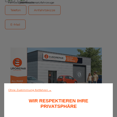
Unser Sortiment EUROREPAR
Telefon
Anfahrtskizze
Kundenservice
E-Mail
Alle Werkstätten
Dem Netz beitreten
Ohne Zustimmung fortfahren →
WIR RESPEKTIEREN IHRE
0/5 (0 Meinungen)
PRIVATSPHÄRE
Alles entdecken