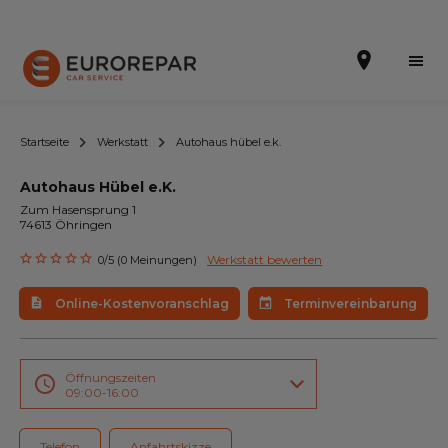
Startseite
Werkstatt
Autohaus hübel e.k.
Autohaus Hübel e.K.
Terminvereinbarung
Zum Hasensprung 1
74613 Öhringen
Online-Kostenvoranschlag
Werkstatt bewerten
0/5 (0 Meinungen)
Die Marke
Online-Kostenvoranschlag
Terminvereinbarung
Leistungen
Angebote
Öffnungszeiten
09:00-16:00
Neuigkeiten
Telefon
Anfahrtskizze