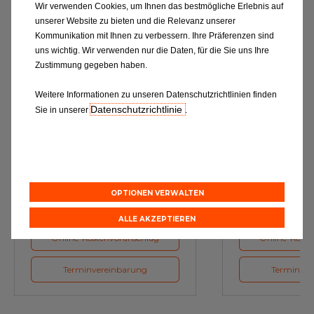
Wir verwenden Cookies, um Ihnen das bestmögliche Erlebnis auf
unserer Website zu bieten und die Relevanz unserer
Kommunikation mit Ihnen zu verbessern. Ihre Präferenzen sind
uns wichtig. Wir verwenden nur die Daten, für die Sie uns Ihre
Zustimmung gegeben haben.
Weitere Informationen zu unseren Datenschutzrichtlinien finden
Datenschutzrichtlinie
Sie in unserer
.
Ölwechsel
Inspe
Schmierstoffe, Garanten für eine
Inspektion und Austausch von
optimale Motorfunktion
Verschleißte
Herstellerv
OPTIONEN VERWALTEN
ALLE AKZEPTIEREN
Online-Kostenvoranschlag
Online-Koste
Terminvereinbarung
Terminver