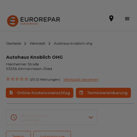
Startseite
Werkstatt
Autohaus knoblich ohg
Autohaus Knoblich OHG
Terminvereinbarung
Hienheimer Straße
93336 Altmannstein /Ried
Online-Kostenvoranschlag
Werkstatt bewerten
0/5 (0 Meinungen)
Die Marke
Online-Kostenvoranschlag
Terminvereinbarung
Leistungen
Angebote
Öffnungszeiten
Geschlossen
Neuigkeiten
Telefon
Anfahrtskizze