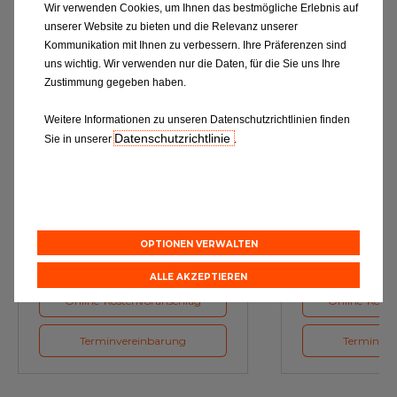
Wir verwenden Cookies, um Ihnen das bestmögliche Erlebnis auf
unserer Website zu bieten und die Relevanz unserer
Kommunikation mit Ihnen zu verbessern. Ihre Präferenzen sind
uns wichtig. Wir verwenden nur die Daten, für die Sie uns Ihre
Zustimmung gegeben haben.
Weitere Informationen zu unseren Datenschutzrichtlinien finden
Datenschutzrichtlinie
Sie in unserer
.
Ölwechsel
Inspe
Schmierstoffe, Garanten für eine
Inspektion und Austausch von
optimale Motorfunktion
Verschleißte
Herstellerv
OPTIONEN VERWALTEN
ALLE AKZEPTIEREN
Online-Kostenvoranschlag
Online-Koste
Terminvereinbarung
Terminver