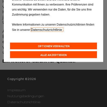
Fahrzeugs bestens auskennen, unabhängig
Unser Sortiment EUROREPAR
Kommunikation mit Ihnen zu verbessern. Ihre Präferenzen sind
von seiner Marke und unter Einhaltung der
uns wichtig. Wir verwenden nur die Daten, für die Sie uns Ihre
Herstellervorgaben. Unsere Teams können
Kundenservice
Zustimmung gegeben haben.
jederzeit markenübergreifende, technische
Unterstützung in Anspruch nehmen.
Weitere Informationen zu unseren Datenschutzrichtlinien finden
Alle Werkstätten
Datenschutzrichtlinie
Sie in unserer
.
Alle Ersatzteile der markenübergreifenden
Eurorepar-Produktreihe sind getestet und
Dem Netz beitreten
erfüllen strikt die Herstellervorgaben. Sie
verfügen über 2 Jahre Garantie auf alle Teile
OPTIONEN VERWALTEN
und Arbeit.
ALLE AKZEPTIEREN
Ein weiterer Garant für Qualität!
Copyright ©2026
Impressum
Nutzungsbedingungen
Datenschutzrichtlinie