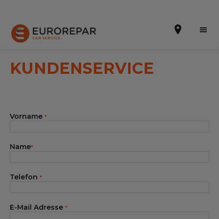
KUNDENSERVICE
Terminvereinbarung
Vorname
*
Online-Kostenvoranschlag
Die Marke
Name
*
Leistungen
Telefon
*
Angebote
Neuigkeiten
E-Mail Adresse
*