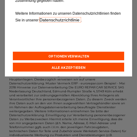
Zustimmung gegeben haben.
möchten, dann füllen Sie bitte das
Formular aus.
Weitere Informationen zu unseren Datenschutzrichtlinien finden
Datenschutzrichtlinie
Sie in unserer
.
OPTIONEN VERWALTEN
ALLE AKZEPTIEREN
Der Schutz Ihrer personenbezogenen Daten gehört zu unseren
Hauptanliegen. Diesbezüglich verweisen wir auf unsere
Datenschutzerklärung. Muster Vermerk ERP - eurorepar.com Beispiel - Mai
2018 Hinweise zur Datenverarbeitung Die EURO REPAR CAR SERVICE SAS
Niederlassung Deutschland, Edmund-Rumpler Straße 4, 51149 Köln erhebt
und verarbeitet zur ordnungsgemäßen Abwicklung Ihres Anliegens als
Verantwortlicher Ihre personenbezogenen Daten. Zu diesem Zweck werden
ihre Daten auch an den von Ihnen ausgewählten Vertragshändler sowie an
im Rahmen der Auftragsdatenverarbeitung beauftragte Dienstleister
weitergegeben. Weitere Informationen entnehmen Sie bitte der
Datenschutzerklärung. Einwilligung zur Verarbeitung personenbezogener
Daten zu Werbezwecken Hiermit erteile ich meine Einwilligung, dass die
von mir angegebenen Daten (d.h. Name, Adresse, E-Mail-Adresse und
Telefonnummer ggfs. auch i.V.m. den jeweiligen Fahrzeugdaten,
technischen Daten für Teile und Zubehör sowie Werkstatt-Service-Daten) für
individualisierte Werbung zu Produkten und Dienstleistungen (z.B.