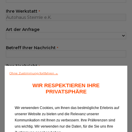
Unser Sortiment EUROREPAR
Ihre Werkstatt
*
Kundenservice
Art der Anfrage
Alle Werkstätten
Dem Netz beitreten
Betreff Ihrer Nachricht
*
Ihre Nachricht
*
Ohne Zustimmung fortfahren →
WIR RESPEKTIEREN IHRE
PRIVATSPHÄRE
Wir verwenden Cookies, um Ihnen das bestmögliche Erlebnis auf
unserer Website zu bieten und die Relevanz unserer
Wenn Sie Informationen zu EUROREPAR
Kommunikation mit Ihnen zu verbessern. Ihre Präferenzen sind
CAR SERVICE erhalten oder von unserer
uns wichtig. Wir verwenden nur die Daten, für die Sie uns Ihre
Kundenbetreuung kontaktiert werden