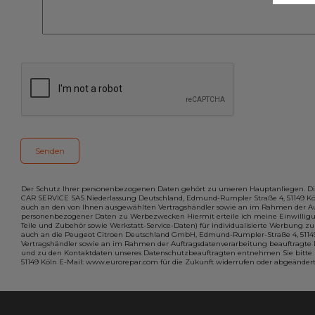
Der Schutz Ihrer personenbezogenen Daten gehört zu unseren Hauptanliegen. Die
CAR SERVICE SAS Niederlassung Deutschland, Edmund-Rumpler Straße 4, 51149 Kö
auch an den von Ihnen ausgewählten Vertragshändler sowie an im Rahmen der Auf
personenbezogener Daten zu Werbezwecken Hiermit erteile ich meine Einwilligung
Teile und Zubehör sowie Werkstatt-Service-Daten) für individualisierte Werbun
auch an die Peugeot Citroen Deutschland GmbH, Edmund-Rumpler-Straße 4, 5114
Vertragshändler sowie an im Rahmen der Auftragsdatenverarbeitung beauftragte 
und zu den Kontaktdaten unseres Datenschutzbeauftragten entnehmen Sie bitte u
51149 Köln E-Mail: www.eurorepar.com für die Zukunft widerrufen oder abgeänder