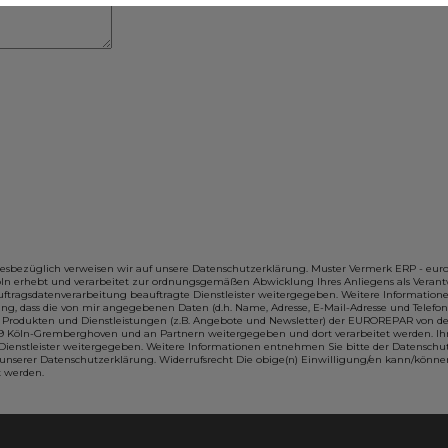
sbezüglich verweisen wir auf unsere Datenschutzerklärung. Muster Vermerk ERP - eur
ln erhebt und verarbeitet zur ordnungsgemäßen Abwicklung Ihres Anliegens als Veran
tragsdatenverarbeitung beauftragte Dienstleister weitergegeben. Weitere Informatione
, dass die von mir angegebenen Daten (d.h. Name, Adresse, E-Mail-Adresse und Telefon
g zu Produkten und Dienstleistungen (z.B. Angebote und Newsletter) der EUROREPAR vo
9 Köln-Gremberghoven und an Partnern weitergegeben und dort verarbeitet werden. I
Dienstleister weitergegeben. Weitere Informationen entnehmen Sie bitte der Datensch
nserer Datenschutzerklärung. Widerrufsrecht Die obige(n) Einwilligung/en kann/könne
t werden.