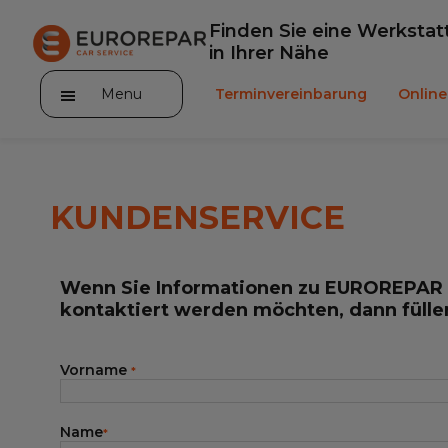
Finden Sie eine Werkstat
in Ihrer Nähe
Menu
Terminvereinbarung
Onlin
KUNDENSERVICE
Die Marke
Wenn Sie Informationen zu EUROREPAR 
Leistungen
kontaktiert werden möchten, dann füllen
Angebote
Vorname
*
Neuigkeiten
Name
Unser Sortiment EUROREPAR
*