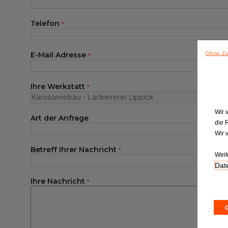
Kundenservice
Telefon
*
Ohne Zu
E-Mail Adresse
*
Ihre Werkstatt
*
Wir 
Art der Anfrage
die 
Wir 
Betreff Ihrer Nachricht
*
Weit
Date
Ihre Nachricht
*