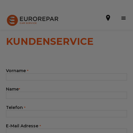
KUNDENSERVICE
Terminvereinbarung
Vorname
*
Online-Kostenvoranschlag
Die Marke
Name
*
Leistungen
Telefon
*
Angebote
Neuigkeiten
E-Mail Adresse
*