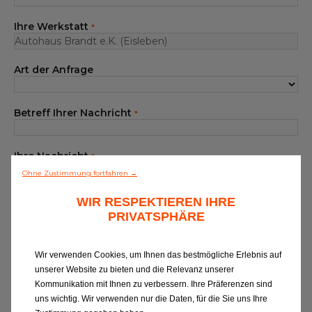
Unser Sortiment EUROREPAR
Ihre Werkstatt
*
Kundenservice
Art der Anfrage
Alle Werkstätten
Dem Netz beitreten
Betreff Ihrer Nachricht
*
Ihre Nachricht
*
Ohne Zustimmung fortfahren →
WIR RESPEKTIEREN IHRE
PRIVATSPHÄRE
Wir verwenden Cookies, um Ihnen das bestmögliche Erlebnis auf
unserer Website zu bieten und die Relevanz unserer
Wenn Sie Informationen zu EUROREPAR
Kommunikation mit Ihnen zu verbessern. Ihre Präferenzen sind
CAR SERVICE erhalten oder von unserer
uns wichtig. Wir verwenden nur die Daten, für die Sie uns Ihre
Kundenbetreuung kontaktiert werden