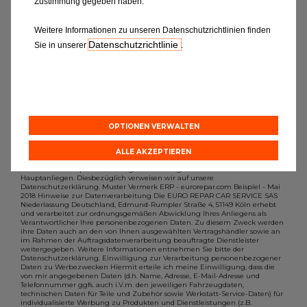
Zustimmung gegeben haben.
möchten, dann füllen Sie bitte das
Formular aus.
Weitere Informationen zu unseren Datenschutzrichtlinien finden
Datenschutzrichtlinie
Sie in unserer
.
OPTIONEN VERWALTEN
ALLE AKZEPTIEREN
Der Schutz Ihrer personenbezogenen Daten gehört zu unseren
Hauptanliegen. Diesbezüglich verweisen wir auf unsere
Datenschutzerklärung. Muster Vermerk ERP - eurorepar.com Beispiel - Mai
2018 Hinweise zur Datenverarbeitung Die EURO REPAR CAR SERVICE SAS
Niederlassung Deutschland, Edmund-Rumpler Straße 4, 51149 Köln erhebt
und verarbeitet zur ordnungsgemäßen Abwicklung Ihres Anliegens als
Verantwortlicher Ihre personenbezogenen Daten. Zu diesem Zweck werden
ihre Daten auch an den von Ihnen ausgewählten Vertragshändler sowie an
im Rahmen der Auftragsdatenverarbeitung beauftragte Dienstleister
weitergegeben. Weitere Informationen entnehmen Sie bitte der
Datenschutzerklärung. Einwilligung zur Verarbeitung personenbezogener
Daten zu Werbezwecken Hiermit erteile ich meine Einwilligung, dass die
von mir angegebenen Daten (d.h. Name, Adresse, E-Mail-Adresse und
Telefonnummer ggfs. auch i.V.m. den jeweiligen Fahrzeugdaten,
technischen Daten für Teile und Zubehör sowie Werkstatt-Service-Daten) für
individualisierte Werbung zu Produkten und Dienstleistungen (z.B.