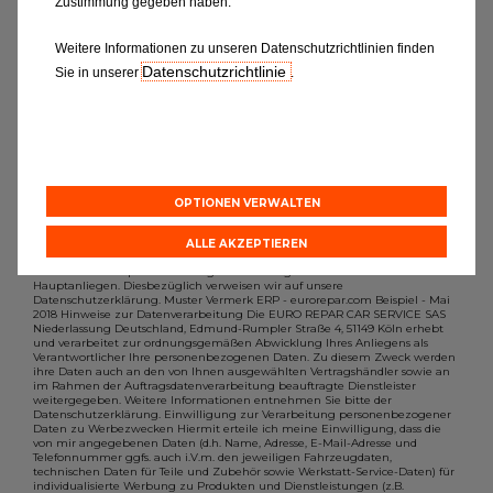
Zustimmung gegeben haben.
möchten, dann füllen Sie bitte das
Formular aus.
Weitere Informationen zu unseren Datenschutzrichtlinien finden
Datenschutzrichtlinie
Sie in unserer
.
OPTIONEN VERWALTEN
ALLE AKZEPTIEREN
Der Schutz Ihrer personenbezogenen Daten gehört zu unseren
Hauptanliegen. Diesbezüglich verweisen wir auf unsere
Datenschutzerklärung. Muster Vermerk ERP - eurorepar.com Beispiel - Mai
2018 Hinweise zur Datenverarbeitung Die EURO REPAR CAR SERVICE SAS
Niederlassung Deutschland, Edmund-Rumpler Straße 4, 51149 Köln erhebt
und verarbeitet zur ordnungsgemäßen Abwicklung Ihres Anliegens als
Verantwortlicher Ihre personenbezogenen Daten. Zu diesem Zweck werden
ihre Daten auch an den von Ihnen ausgewählten Vertragshändler sowie an
im Rahmen der Auftragsdatenverarbeitung beauftragte Dienstleister
weitergegeben. Weitere Informationen entnehmen Sie bitte der
Datenschutzerklärung. Einwilligung zur Verarbeitung personenbezogener
Daten zu Werbezwecken Hiermit erteile ich meine Einwilligung, dass die
von mir angegebenen Daten (d.h. Name, Adresse, E-Mail-Adresse und
Telefonnummer ggfs. auch i.V.m. den jeweiligen Fahrzeugdaten,
technischen Daten für Teile und Zubehör sowie Werkstatt-Service-Daten) für
individualisierte Werbung zu Produkten und Dienstleistungen (z.B.