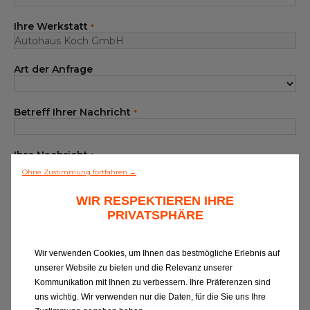
Unser Sortiment EUROREPAR
Ihre Werkstatt
*
Kundenservice
Art der Anfrage
Alle Werkstätten
Dem Netz beitreten
Betreff Ihrer Nachricht
*
Ihre Nachricht
*
Ohne Zustimmung fortfahren →
WIR RESPEKTIEREN IHRE
PRIVATSPHÄRE
Wir verwenden Cookies, um Ihnen das bestmögliche Erlebnis auf
unserer Website zu bieten und die Relevanz unserer
Wenn Sie Informationen zu EUROREPAR
Kommunikation mit Ihnen zu verbessern. Ihre Präferenzen sind
CAR SERVICE erhalten oder von unserer
uns wichtig. Wir verwenden nur die Daten, für die Sie uns Ihre
Kundenbetreuung kontaktiert werden