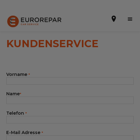
KUNDENSERVICE
Terminvereinbarung
Vorname
*
Online-Kostenvoranschlag
Die Marke
Name
*
Leistungen
Telefon
*
Angebote
Neuigkeiten
E-Mail Adresse
*