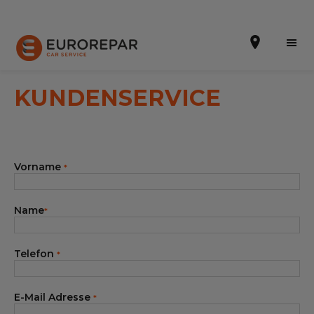
KUNDENSERVICE
Terminvereinbarung
Vorname
*
Online-Kostenvoranschlag
Die Marke
Name
*
Leistungen
Telefon
*
Angebote
Neuigkeiten
E-Mail Adresse
*