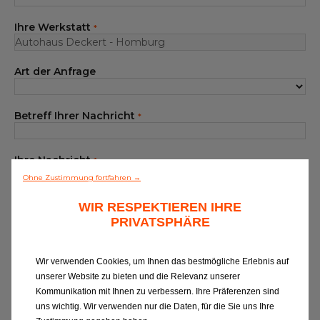
Unser Sortiment EUROREPAR
Ihre Werkstatt
*
Kundenservice
Art der Anfrage
Alle Werkstätten
Dem Netz beitreten
Betreff Ihrer Nachricht
*
Ihre Nachricht
*
Ohne Zustimmung fortfahren →
WIR RESPEKTIEREN IHRE
PRIVATSPHÄRE
Wir verwenden Cookies, um Ihnen das bestmögliche Erlebnis auf
unserer Website zu bieten und die Relevanz unserer
Wenn Sie Informationen zu EUROREPAR
Kommunikation mit Ihnen zu verbessern. Ihre Präferenzen sind
CAR SERVICE erhalten oder von unserer
uns wichtig. Wir verwenden nur die Daten, für die Sie uns Ihre
Kundenbetreuung kontaktiert werden