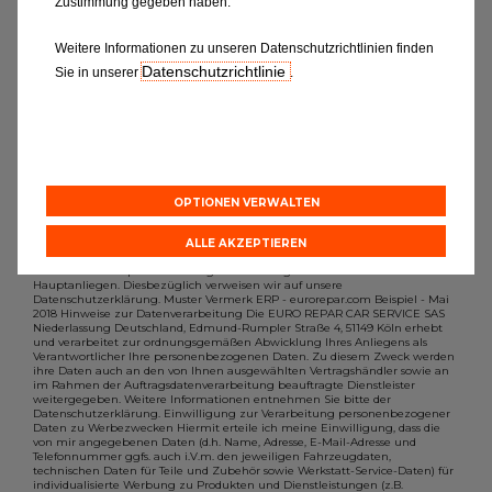
Zustimmung gegeben haben.
möchten, dann füllen Sie bitte das
Formular aus.
Weitere Informationen zu unseren Datenschutzrichtlinien finden
Datenschutzrichtlinie
Sie in unserer
.
OPTIONEN VERWALTEN
ALLE AKZEPTIEREN
Der Schutz Ihrer personenbezogenen Daten gehört zu unseren
Hauptanliegen. Diesbezüglich verweisen wir auf unsere
Datenschutzerklärung. Muster Vermerk ERP - eurorepar.com Beispiel - Mai
2018 Hinweise zur Datenverarbeitung Die EURO REPAR CAR SERVICE SAS
Niederlassung Deutschland, Edmund-Rumpler Straße 4, 51149 Köln erhebt
und verarbeitet zur ordnungsgemäßen Abwicklung Ihres Anliegens als
Verantwortlicher Ihre personenbezogenen Daten. Zu diesem Zweck werden
ihre Daten auch an den von Ihnen ausgewählten Vertragshändler sowie an
im Rahmen der Auftragsdatenverarbeitung beauftragte Dienstleister
weitergegeben. Weitere Informationen entnehmen Sie bitte der
Datenschutzerklärung. Einwilligung zur Verarbeitung personenbezogener
Daten zu Werbezwecken Hiermit erteile ich meine Einwilligung, dass die
von mir angegebenen Daten (d.h. Name, Adresse, E-Mail-Adresse und
Telefonnummer ggfs. auch i.V.m. den jeweiligen Fahrzeugdaten,
technischen Daten für Teile und Zubehör sowie Werkstatt-Service-Daten) für
individualisierte Werbung zu Produkten und Dienstleistungen (z.B.