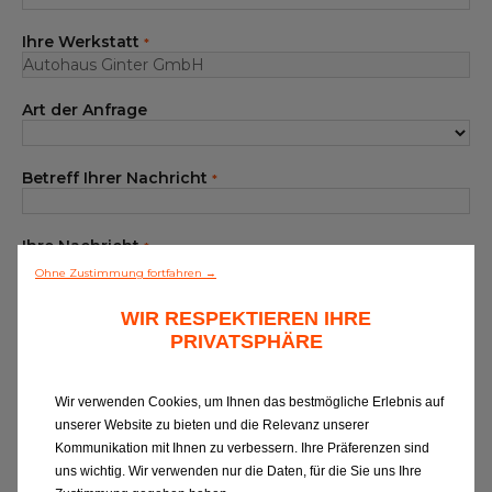
Unser Sortiment EUROREPAR
Ihre Werkstatt
*
Kundenservice
Art der Anfrage
Alle Werkstätten
Dem Netz beitreten
Betreff Ihrer Nachricht
*
Ihre Nachricht
*
Ohne Zustimmung fortfahren →
WIR RESPEKTIEREN IHRE
PRIVATSPHÄRE
Wir verwenden Cookies, um Ihnen das bestmögliche Erlebnis auf
unserer Website zu bieten und die Relevanz unserer
Wenn Sie Informationen zu EUROREPAR
Kommunikation mit Ihnen zu verbessern. Ihre Präferenzen sind
CAR SERVICE erhalten oder von unserer
uns wichtig. Wir verwenden nur die Daten, für die Sie uns Ihre
Kundenbetreuung kontaktiert werden