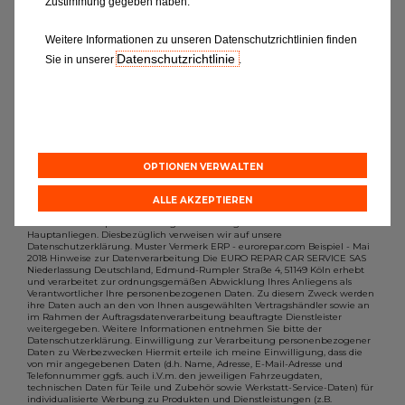
Zustimmung gegeben haben.
möchten, dann füllen Sie bitte das
Formular aus.
Weitere Informationen zu unseren Datenschutzrichtlinien finden
Datenschutzrichtlinie
Sie in unserer
.
OPTIONEN VERWALTEN
ALLE AKZEPTIEREN
Der Schutz Ihrer personenbezogenen Daten gehört zu unseren
Hauptanliegen. Diesbezüglich verweisen wir auf unsere
Datenschutzerklärung. Muster Vermerk ERP - eurorepar.com Beispiel - Mai
2018 Hinweise zur Datenverarbeitung Die EURO REPAR CAR SERVICE SAS
Niederlassung Deutschland, Edmund-Rumpler Straße 4, 51149 Köln erhebt
und verarbeitet zur ordnungsgemäßen Abwicklung Ihres Anliegens als
Verantwortlicher Ihre personenbezogenen Daten. Zu diesem Zweck werden
ihre Daten auch an den von Ihnen ausgewählten Vertragshändler sowie an
im Rahmen der Auftragsdatenverarbeitung beauftragte Dienstleister
weitergegeben. Weitere Informationen entnehmen Sie bitte der
Datenschutzerklärung. Einwilligung zur Verarbeitung personenbezogener
Daten zu Werbezwecken Hiermit erteile ich meine Einwilligung, dass die
von mir angegebenen Daten (d.h. Name, Adresse, E-Mail-Adresse und
Telefonnummer ggfs. auch i.V.m. den jeweiligen Fahrzeugdaten,
technischen Daten für Teile und Zubehör sowie Werkstatt-Service-Daten) für
individualisierte Werbung zu Produkten und Dienstleistungen (z.B.