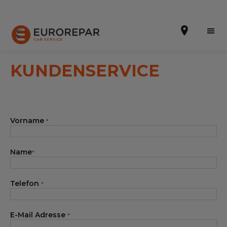
KUNDENSERVICE
Terminvereinbarung
Vorname
*
Online-Kostenvoranschlag
Die Marke
Name
*
Leistungen
Telefon
*
Angebote
Neuigkeiten
E-Mail Adresse
*