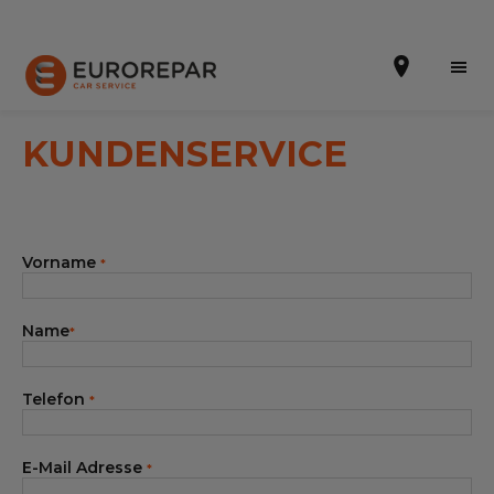
KUNDENSERVICE
Terminvereinbarung
Vorname
*
Online-Kostenvoranschlag
Die Marke
Name
*
Leistungen
Telefon
*
Angebote
Neuigkeiten
E-Mail Adresse
*