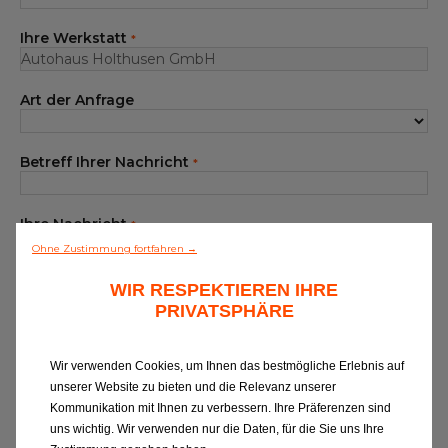
Unser Sortiment EUROREPAR
Ihre Werkstatt
*
Kundenservice
Art der Anfrage
Alle Werkstätten
Dem Netz beitreten
Betreff Ihrer Nachricht
*
Ihre Nachricht
*
Ohne Zustimmung fortfahren →
WIR RESPEKTIEREN IHRE
PRIVATSPHÄRE
Wir verwenden Cookies, um Ihnen das bestmögliche Erlebnis auf
unserer Website zu bieten und die Relevanz unserer
Wenn Sie Informationen zu EUROREPAR
Kommunikation mit Ihnen zu verbessern. Ihre Präferenzen sind
CAR SERVICE erhalten oder von unserer
uns wichtig. Wir verwenden nur die Daten, für die Sie uns Ihre
Kundenbetreuung kontaktiert werden