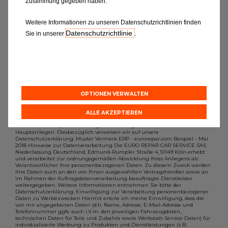
Zustimmung gegeben haben.
möchten, dann füllen Sie bitte das
Formular aus.
Weitere Informationen zu unseren Datenschutzrichtlinien finden
Datenschutzrichtlinie
Sie in unserer
.
OPTIONEN VERWALTEN
ALLE AKZEPTIEREN
Der Schutz Ihrer personenbezogenen Daten gehört zu unseren
Hauptanliegen. Diesbezüglich verweisen wir auf unsere
Datenschutzerklärung. Muster Vermerk ERP - eurorepar.com Beispiel - Mai
2018 Hinweise zur Datenverarbeitung Die EURO REPAR CAR SERVICE SAS
Niederlassung Deutschland, Edmund-Rumpler Straße 4, 51149 Köln erhebt
und verarbeitet zur ordnungsgemäßen Abwicklung Ihres Anliegens als
Verantwortlicher Ihre personenbezogenen Daten. Zu diesem Zweck werden
ihre Daten auch an den von Ihnen ausgewählten Vertragshändler sowie an
im Rahmen der Auftragsdatenverarbeitung beauftragte Dienstleister
weitergegeben. Weitere Informationen entnehmen Sie bitte der
Datenschutzerklärung. Einwilligung zur Verarbeitung personenbezogener
Daten zu Werbezwecken Hiermit erteile ich meine Einwilligung, dass die
von mir angegebenen Daten (d.h. Name, Adresse, E-Mail-Adresse und
Telefonnummer ggfs. auch i.V.m. den jeweiligen Fahrzeugdaten,
technischen Daten für Teile und Zubehör sowie Werkstatt-Service-Daten) für
individualisierte Werbung zu Produkten und Dienstleistungen (z.B.